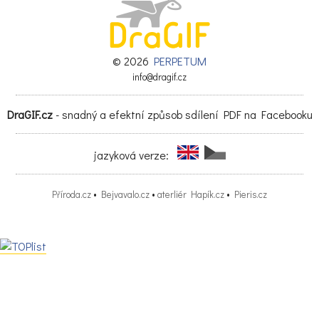
© 2026
PERPETUM
info@dragif.cz
DraGIF.cz
- snadný a efektní způsob sdílení PDF na Facebooku
jazyková verze:
Příroda.cz
•
Bejvavalo.cz
•
aterliér Hapík.cz
•
Pieris.cz