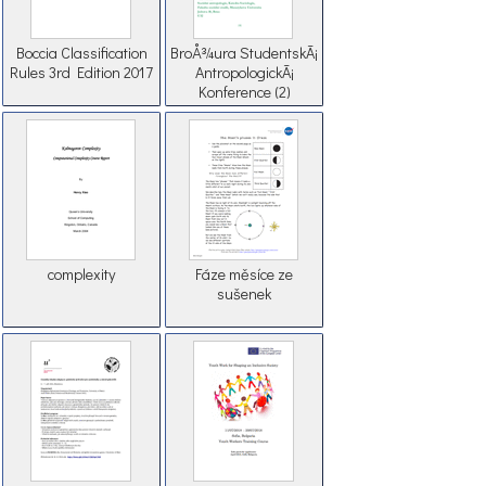
Boccia Classification
BroÅ¾ura StudentskÃ¡
Rules 3rd Edition 2017
AntropologickÃ¡
Konference (2)
complexity
Fáze měsíce ze
sušenek