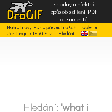
snadný a efektní
způsob sdílení PDF
dokumentů
Nahrát nový PDF a převést na GIF
Galerie
Jak funguje DraGIF.cz
Hledání
Hledání:
'what i