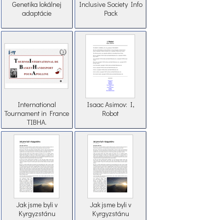
Genetika lokálnej
Inclusive Society Info
adaptácie
Pack
International
Isaac Asimov: I,
Tournament in France
Robot
TIBHA.
Jak jsme byli v
Jak jsme byli v
Kyrgyzstánu
Kyrgyzstánu