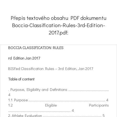
Přepis textového obsahu PDF dokumentu
Boccia-Classification-Rules-3rd-Edition-
2017.pdf:
BOCCIA CLASSIFICATION RULES
rd Edition Jan 2017
BISFed Classification Rules – 3rd Edition, Jan 2017
Table of content
. Purpose, Eligibility and Definitions ....................................................
4
1.1 Purpose .................................................................................................. 4
1.2 Eligible Participants
................................................................................ 4
2. Athlete Evaluation ........................................................................... 5