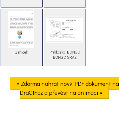
2 míček
Přihláška BONGO
BONGO SRAZ
» Zdarma nahrát nový PDF dokument na
DraGIF.cz a převést na animaci «