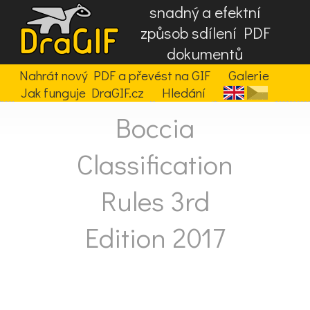
snadný a efektní
způsob sdílení PDF
dokumentů
Nahrát nový PDF a převést na GIF
Galerie
Jak funguje DraGIF.cz
Hledání
Boccia
Classification
Rules 3rd
Edition 2017