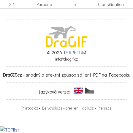
2.1 Purpose of Classification
......................................................................... 5
2.2 Classification Personnel
........................................................................... 5
2.3 National Classifications
............................................................................ 6
2.4 International Classification at Sanctioned Competitions
.............................. 6
2.5 Classification: Scheduling, Substitutions and
© 2026
PERPETUM
Preparation ............................ 7
info@dragif.cz
2.6 Classification: Athlete Evaluation
............................................................... 7
DraGIF.cz
- snadný a efektní způsob sdílení PDF na Facebooku
2.7 Classification: Athlete Evaluation Process
................................................... 9
2.8 Classification: Sport Class and Sport Class Status
jazyková verze:
....................................... 10
2.9 Classification: Notification of Sport Class and Sport
Class Status ............... 13
Příroda.cz
•
Bejvavalo.cz
•
aterliér Hapík.cz
•
Pieris.cz
2.10 Classification: Identity Cards
………………………………………………................ 15
2.11 Classification: Master List
................................................................... 15