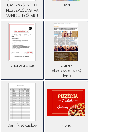
ČAS ZVÝŠENÉHO
let 4
NEBEZPEČENSTVA
VZNIKU POŽIARU
únorová akce
článek
Moravskoslezský
deník
Cenník zákuskov
menu