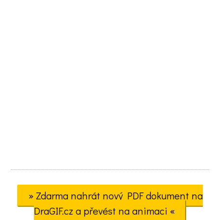
» Zdarma nahrát nový PDF dokument na
DraGIF.cz a převést na animaci «