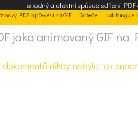
snadný a efektní způsob sdílení PD
t nový PDF a převést na GIF
Galerie
Jak funguje 
PDF jako animovaný GIF na
 dokumentů nikdy nebylo tak snadn