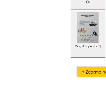
ČR
Plagát doprava (2)
» Zdarma n