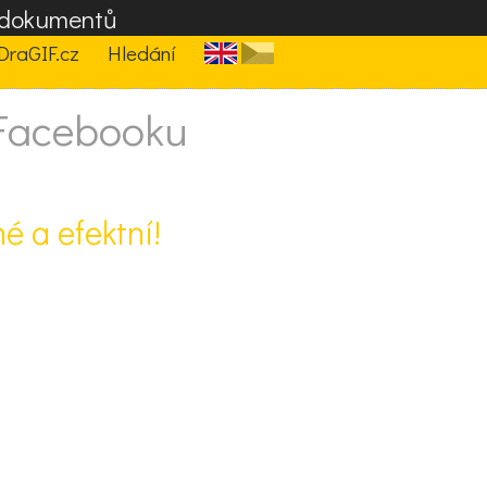
F dokumentů
DraGIF.cz
Hledání
 Facebooku
é a efektní!