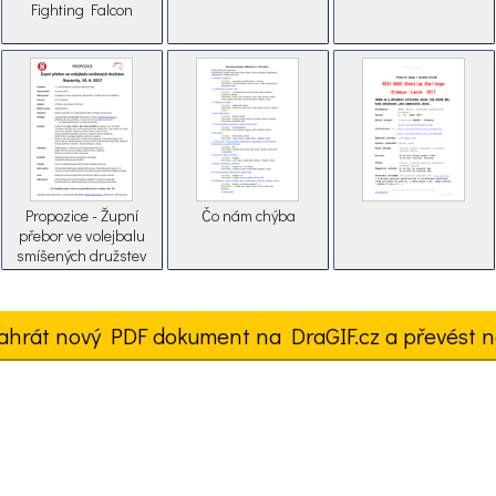
Fighting Falcon
Propozice - Župní
Čo nám chýba
přebor ve volejbalu
smíšených družstev
ahrát nový PDF dokument na DraGIF.cz a převést n