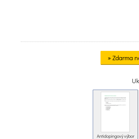
» Zdarma n
Uk
Antidopingový výbor