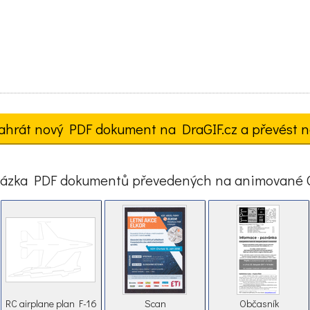
ahrát nový PDF dokument na DraGIF.cz a převést n
ázka PDF dokumentů převedených na animované 
RC airplane plan F-16
Scan
Občasník