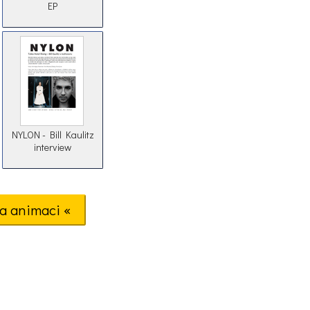
EP
NYLON - Bill Kaulitz
interview
a animaci «