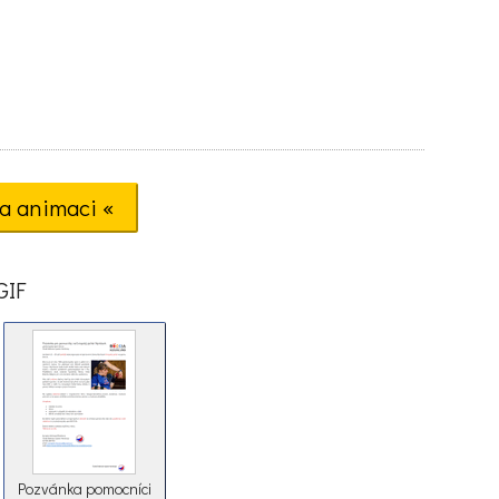
a animaci «
GIF
Pozvánka pomocníci