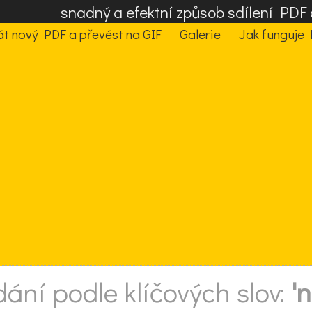
snadný a efektní způsob sdílení PD
t nový PDF a převést na GIF
Galerie
Jak funguje 
dání podle klíčových slov:
'