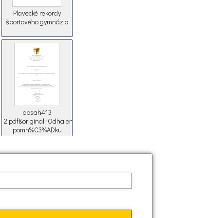
Plavecké rekordy
športového gymnázia
obsah413
2.pdf&original=Odhalen%C3%AD
pomn%C3%ADku
p%C3%AD.Srbov%C3%A9