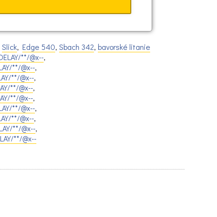
,
Slick
,
Edge 540
,
Sbach 342
,
bavorské litanie
ELAY/**/@x--
,
AY/**/@x--
,
AY/**/@x--
,
AY/**/@x--
,
Y/**/@x--
,
AY/**/@x--
,
AY/**/@x--
,
AY/**/@x--
,
LAY/**/@x--