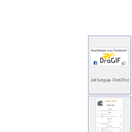
Jak funguje DraGIF.cz