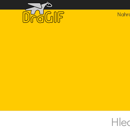
Nahrá
Hle