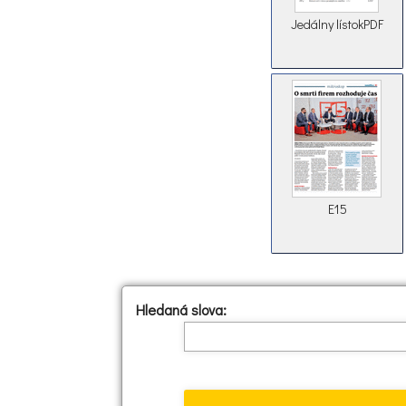
Jedálny lístokPDF
E15
Hledaná slova: