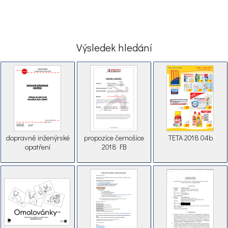
Výsledek hledání
dopravně inženýrské
propozice černošice
TETA 2018 04b
opatření
2018 FB