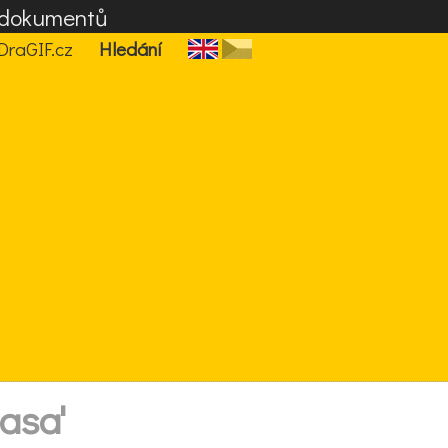
F dokumentů
DraGIF.cz
Hledání
nasa'