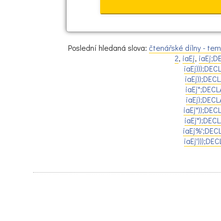
Poslední hledaná slova:
čtenářské dílny - tem
2
,
iaEj
,
iaEj;
iaEj)));DE
iaEj));DE
iaEj";DEC
iaEj);DEC
iaEj"));DE
iaEj");DE
iaEj%';DEC
iaEj')));D