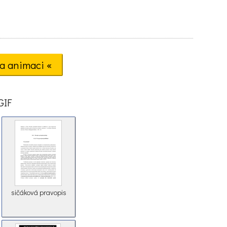
a animaci «
GIF
sičáková pravopis