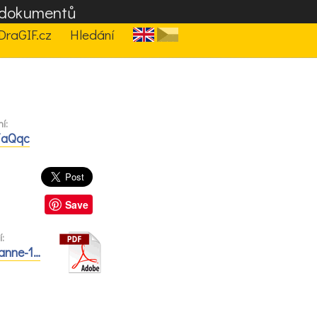
F dokumentů
DraGIF.cz
Hledání
í:
f/aQqc
Save
:
anne-1…