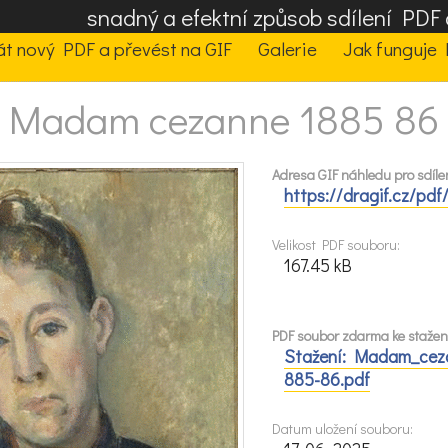
snadný a efektní způsob sdílení PD
t nový PDF a převést na GIF
Galerie
Jak funguje 
Madam cezanne 1885 86
Adresa GIF náhledu pro sdílen
https://dragif.cz/pd
Velikost PDF souboru:
167.45 kB
PDF soubor zdarma ke stažení
Stažení: Madam_cez
885-86.pdf
Datum uložení souboru: