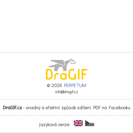
© 2026
PERPETUM
info@dragif.cz
DraGIF.cz
- snadný a efektní způsob sdílení PDF na Facebooku
jazyková verze: