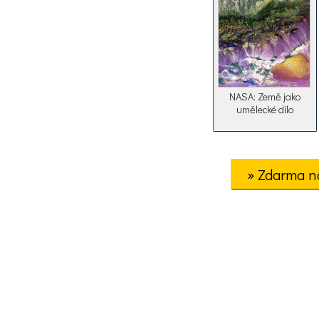
NASA: Země jako
umělecké dílo
» Zdarma n