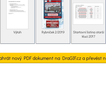
Výtah
Rybníček 2/2019
Startovní listina starší
kluci 2017
ahrát nový PDF dokument na DraGIF.cz a převést n