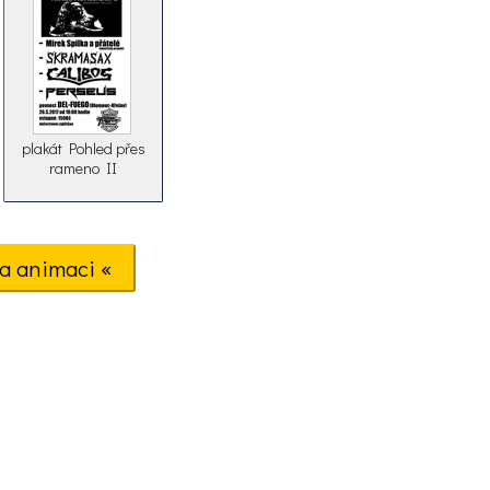
plakát Pohled přes
rameno II
a animaci «