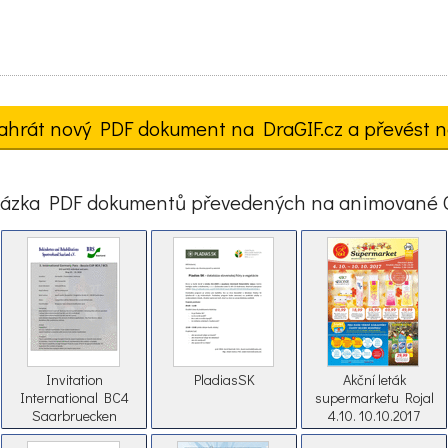
ahrát nový PDF dokument na DraGIF.cz a převést n
ázka PDF dokumentů převedených na animované 
Invitation
PladiasSK
Akční leták
International BC4
supermarketu Rojal
Saarbruecken
4.10. 10.10.2017
GERMANY 2018