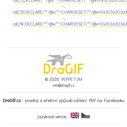
-
,
iaEj')));DECLARE/**/@x/**/CHAR(9);SET/**/@x=0x303a303a
-
,
iaEj%';DECLARE/**/@x/**/CHAR(9);SET/**/@x=0x303a303a3
-
© 2026
PERPETUM
info@dragif.cz
DraGIF.cz
- snadný a efektní způsob sdílení PDF na Facebooku
jazyková verze: