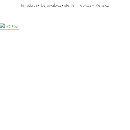
Příroda.cz
•
Bejvavalo.cz
•
aterliér Hapík.cz
•
Pieris.cz