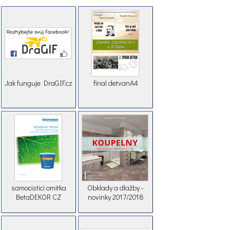
Jak funguje DraGIF.cz
final detvanA4
samocistici omitka
Obklady a dlažby -
BetaDEKOR CZ
novinky 2017/2018