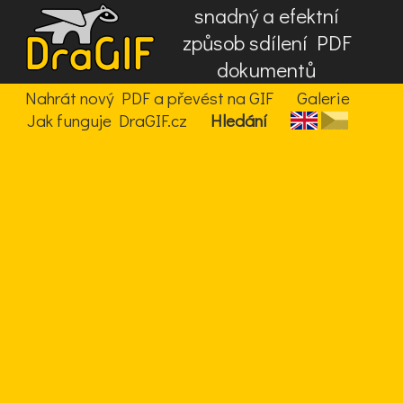
snadný a efektní
způsob sdílení PDF
dokumentů
Nahrát nový PDF a převést na GIF
Galerie
Jak funguje DraGIF.cz
Hledání