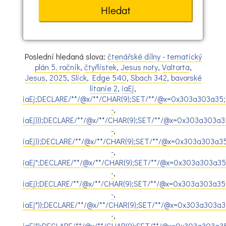
Poslední hledaná slova:
čtenářské dílny - tematický
plán 5. ročník
,
čtyřlístek
,
Jesus noty
,
Valtorta
,
Jesus
,
2025
,
Slick
,
Edge 540
,
Sbach 342
,
bavorské
litanie 2
,
iaEj
,
iaEj;DECLARE/**/@x/**/CHAR(9);SET/**/@x=0x303a303a35;
-
,
iaEj)));DECLARE/**/@x/**/CHAR(9);SET/**/@x=0x303a303a
-
,
iaEj));DECLARE/**/@x/**/CHAR(9);SET/**/@x=0x303a303a3
-
,
iaEj";DECLARE/**/@x/**/CHAR(9);SET/**/@x=0x303a303a35
-
,
iaEj);DECLARE/**/@x/**/CHAR(9);SET/**/@x=0x303a303a35
-
,
iaEj"));DECLARE/**/@x/**/CHAR(9);SET/**/@x=0x303a303a
-
,
iaEj");DECLARE/**/@x/**/CHAR(9);SET/**/@x=0x303a303a3