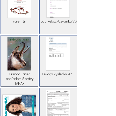
valentýn
EquiRelax.Pozvanka.VIPkurz
Príroda Tatier
Levoča výsledky 2013
pohľadom Správy
TANAP