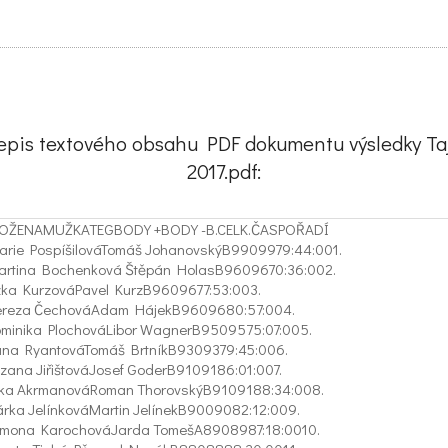
epis textového obsahu PDF dokumentu výsledky Ta
2017.pdf:
LOŽENAMUŽKATEGBODY +BODY -B.CELK.ČASPOŘADÍ
rie PospíšilováTomáš JohanovskýB9909979:44:001.
rtina Bochenková Štěpán HolasB9609670:36:002.
ka KurzováPavel KurzB9609677:53:003.
ereza ČechováAdam HájekB9609680:57:004.
minika PlochováLibor WagnerB9509575:07:005.
na RyantováTomáš BrtníkB9309379:45:006.
zana JiřištováJosef GoderB9109186:01:007.
tka AkrmanováRoman ThorovskýB9109188:34:008.
rka JelínkováMartin JelínekB9009082:12:009.
mona KarochováJarda TomešA8908987:18:0010.