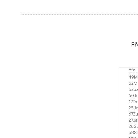
Př
ČÍS
49Ma
52Ma
6Zuz
60T
17Do
25Ja
67Zu
27Ji
26Šá
58Si