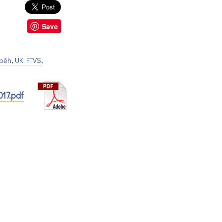
Save
 běh
,
UK FTVS
,
017.pdf