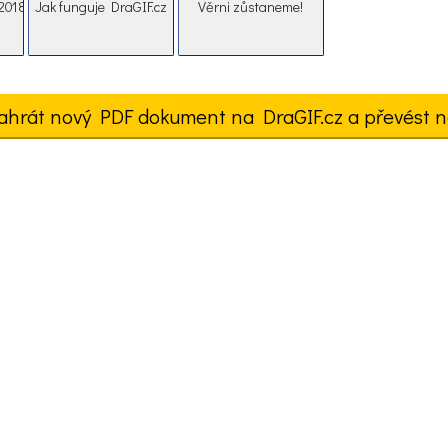
e2018
Jak funguje DraGIF.cz
Věrni zůstaneme!
ahrát nový PDF dokument na DraGIF.cz a převést n