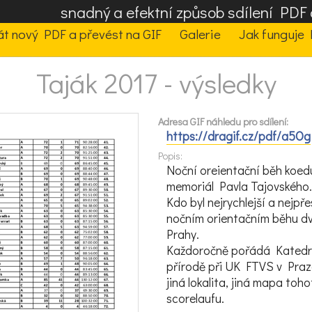
snadný a efektní způsob sdílení PD
t nový PDF a převést na GIF
Galerie
Jak funguje 
Taják 2017 - výsledky
Adresa GIF náhledu pro sdílení:
https://dragif.cz/pdf/a5Og
Popis:
Noční oreientační běh koed
memoriál Pavla Tajovského
Kdo byl nejrychlejší a nejpře
nočním orientačním běhu dv
Prahy.
Každoročně pořádá Katedr
přírodě při UK FTVS v Praz
jiná lokalita, jiná mapa toh
scorelaufu.