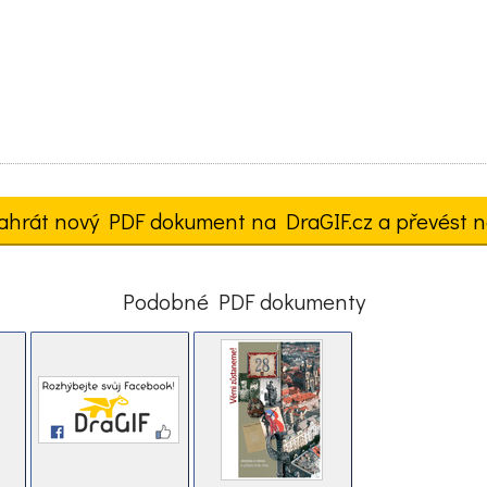
ahrát nový PDF dokument na DraGIF.cz a převést n
Podobné PDF dokumenty