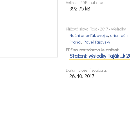
Velikost PDF souboru:
392.75 kB
Klíčová slova: Taják 2017 - výsledky :
Noční orienťák dvojic
,
orientační
Praha
,
Pavel Tajovský
PDF soubor zdarma ke stažení:
Stažení: výsledky Taják …k 2
Datum uložení souboru:
26. 10. 2017