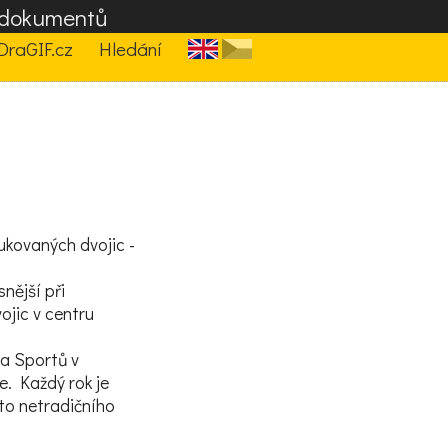
F dokumentů
DraGIF.cz
Hledání
ukovaných dvojic -
.
snější při
ojic v centru
a Sportů v
e. Každý rok je
oto netradičního