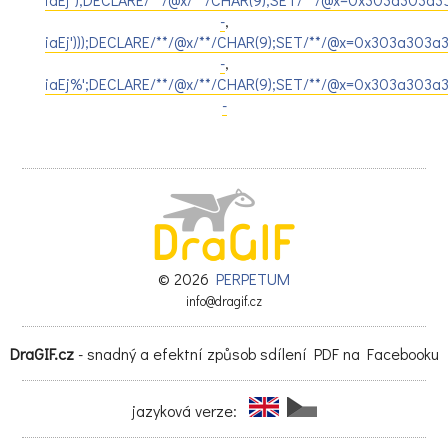
-
,
iaEj')));DECLARE/**/@x/**/CHAR(9);SET/**/@x=0x303a303a
-
,
iaEj%';DECLARE/**/@x/**/CHAR(9);SET/**/@x=0x303a303a3
-
© 2026
PERPETUM
info@dragif.cz
DraGIF.cz
- snadný a efektní způsob sdílení PDF na Facebooku
jazyková verze: