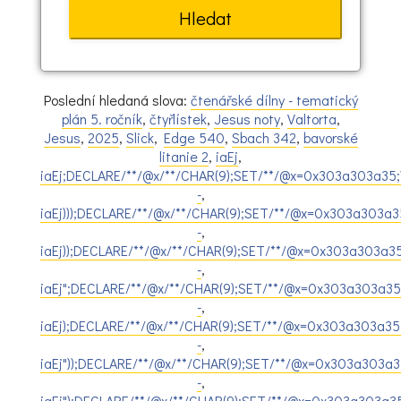
Poslední hledaná slova:
čtenářské dílny - tematický
plán 5. ročník
,
čtyřlístek
,
Jesus noty
,
Valtorta
,
Jesus
,
2025
,
Slick
,
Edge 540
,
Sbach 342
,
bavorské
litanie 2
,
iaEj
,
iaEj;DECLARE/**/@x/**/CHAR(9);SET/**/@x=0x303a303a35;
-
,
iaEj)));DECLARE/**/@x/**/CHAR(9);SET/**/@x=0x303a303a
-
,
iaEj));DECLARE/**/@x/**/CHAR(9);SET/**/@x=0x303a303a3
-
,
iaEj";DECLARE/**/@x/**/CHAR(9);SET/**/@x=0x303a303a35
-
,
iaEj);DECLARE/**/@x/**/CHAR(9);SET/**/@x=0x303a303a35
-
,
iaEj"));DECLARE/**/@x/**/CHAR(9);SET/**/@x=0x303a303a
-
,
iaEj");DECLARE/**/@x/**/CHAR(9);SET/**/@x=0x303a303a3