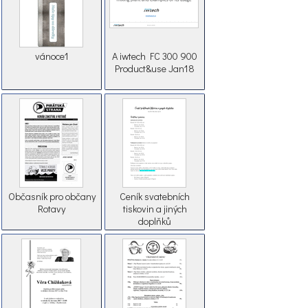
vánoce1
A iwtech FC 300 900
Product&use Jan18
Občasník pro občany
Ceník svatebních
Rotavy
tiskovin a jiných
doplňků