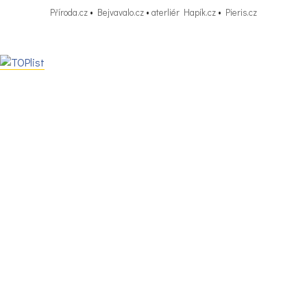
Příroda.cz
•
Bejvavalo.cz
•
aterliér Hapík.cz
•
Pieris.cz