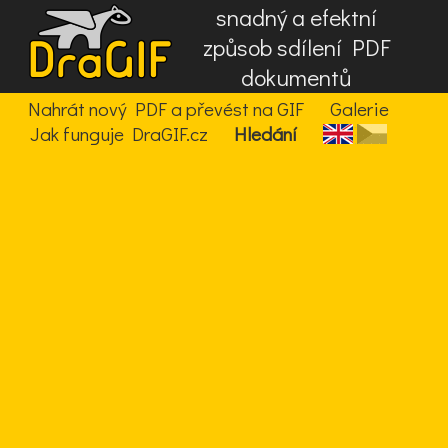
snadný a efektní
způsob sdílení PDF
dokumentů
Nahrát nový PDF a převést na GIF
Galerie
Jak funguje DraGIF.cz
Hledání