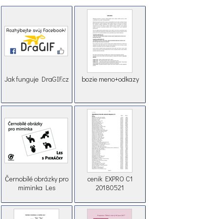
Jak funguje DraGIF.cz
bozie meno+odkazy
Černobílé obrázky pro
cenik EXPRO C1
miminka Les
20180521