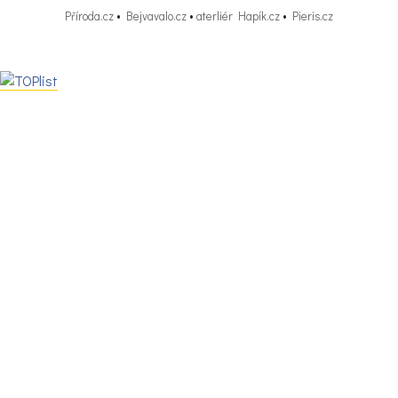
Příroda.cz
•
Bejvavalo.cz
•
aterliér Hapík.cz
•
Pieris.cz