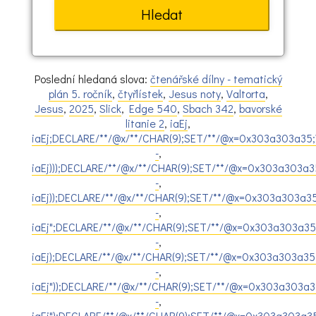
Poslední hledaná slova:
čtenářské dílny - tematický
plán 5. ročník
,
čtyřlístek
,
Jesus noty
,
Valtorta
,
Jesus
,
2025
,
Slick
,
Edge 540
,
Sbach 342
,
bavorské
litanie 2
,
iaEj
,
iaEj;DECLARE/**/@x/**/CHAR(9);SET/**/@x=0x303a303a35;
-
,
iaEj)));DECLARE/**/@x/**/CHAR(9);SET/**/@x=0x303a303a
-
,
iaEj));DECLARE/**/@x/**/CHAR(9);SET/**/@x=0x303a303a3
-
,
iaEj";DECLARE/**/@x/**/CHAR(9);SET/**/@x=0x303a303a35
-
,
iaEj);DECLARE/**/@x/**/CHAR(9);SET/**/@x=0x303a303a35
-
,
iaEj"));DECLARE/**/@x/**/CHAR(9);SET/**/@x=0x303a303a
-
,
iaEj");DECLARE/**/@x/**/CHAR(9);SET/**/@x=0x303a303a3