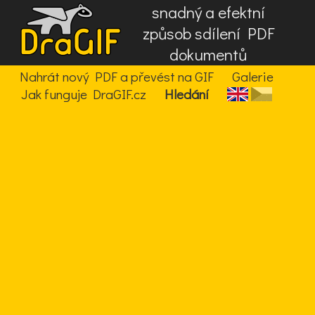
snadný a efektní
způsob sdílení PDF
dokumentů
Nahrát nový PDF a převést na GIF
Galerie
Jak funguje DraGIF.cz
Hledání