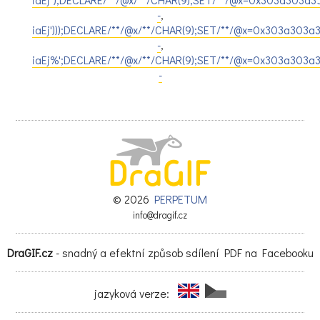
-
,
iaEj')));DECLARE/**/@x/**/CHAR(9);SET/**/@x=0x303a303a
-
,
iaEj%';DECLARE/**/@x/**/CHAR(9);SET/**/@x=0x303a303a3
-
© 2026
PERPETUM
info@dragif.cz
DraGIF.cz
- snadný a efektní způsob sdílení PDF na Facebooku
jazyková verze: