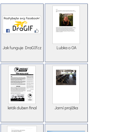
Jak funguje DraGIF.cz
Lubka o OA
leták duben final
Jarní projížka