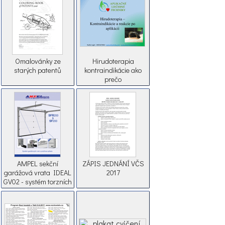
Omalovánky ze
Hirudoterapia
starých patentů
kontraindikácie ako
prečo
AMPEL sekční
ZÁPIS JEDNÁNÍ VČS
garážová vrata IDEAL
2017
GV02 - systém torzních
pružin nad vraty