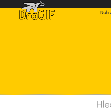
Nahrá
Hle