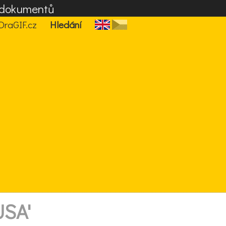
F dokumentů
DraGIF.cz
Hledání
USA'