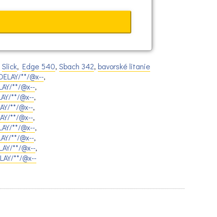
,
Slick
,
Edge 540
,
Sbach 342
,
bavorské litanie
ELAY/**/@x--
,
AY/**/@x--
,
AY/**/@x--
,
AY/**/@x--
,
Y/**/@x--
,
AY/**/@x--
,
AY/**/@x--
,
AY/**/@x--
,
AY/**/@x--