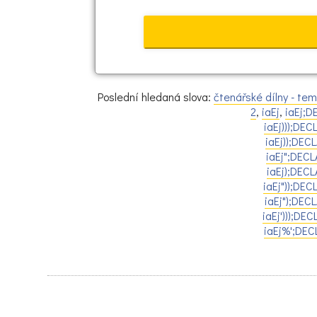
Poslední hledaná slova:
čtenářské dílny - tem
2
,
iaEj
,
iaEj;
iaEj)));DE
iaEj));DE
iaEj";DEC
iaEj);DEC
iaEj"));DE
iaEj");DE
iaEj')));D
iaEj%';DE