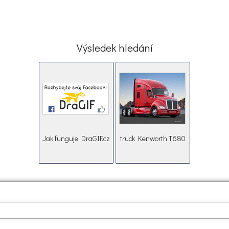
Výsledek hledání
Jak funguje DraGIF.cz
truck Kenworth T680