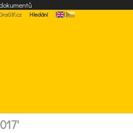
F dokumentů
DraGIF.cz
Hledání
2017'