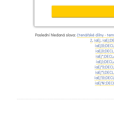
Poslední hledaná slova:
čtenářské dílny - tem
2
,
iaEj
,
iaEj;
iaEj)));DE
iaEj));DE
iaEj";DEC
iaEj);DEC
iaEj"));DE
iaEj");DE
iaEj')));D
iaEj%';DE