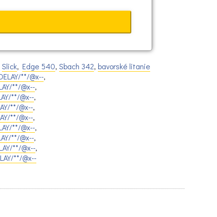
,
Slick
,
Edge 540
,
Sbach 342
,
bavorské litanie
ELAY/**/@x--
,
AY/**/@x--
,
AY/**/@x--
,
AY/**/@x--
,
Y/**/@x--
,
AY/**/@x--
,
AY/**/@x--
,
AY/**/@x--
,
AY/**/@x--