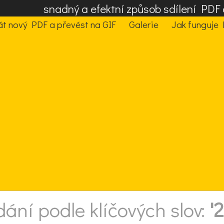
snadný a efektní způsob sdílení PD
t nový PDF a převést na GIF
Galerie
Jak funguje 
dání podle klíčových slov:
'