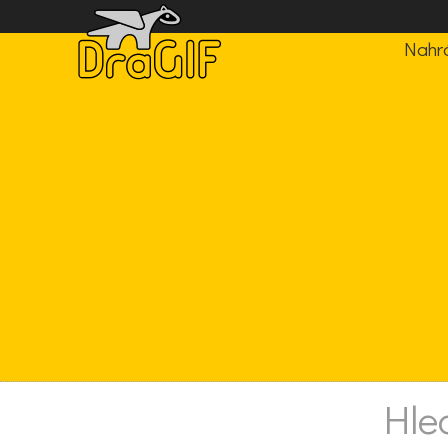
Nahrá
Hle