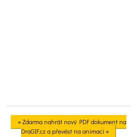
» Zdarma nahrát nový PDF dokument na
DraGIF.cz a převést na animaci «