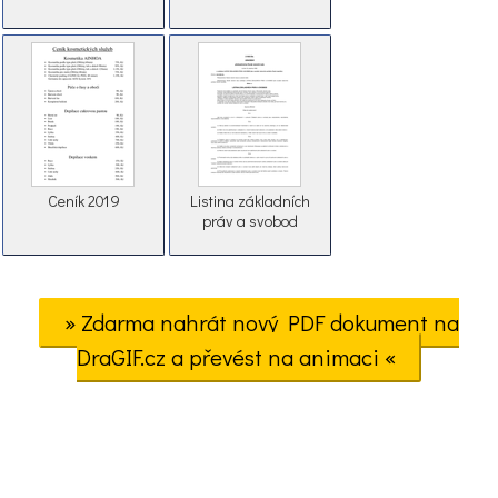
Ceník 2019
Listina základních
práv a svobod
» Zdarma nahrát nový PDF dokument na
DraGIF.cz a převést na animaci «