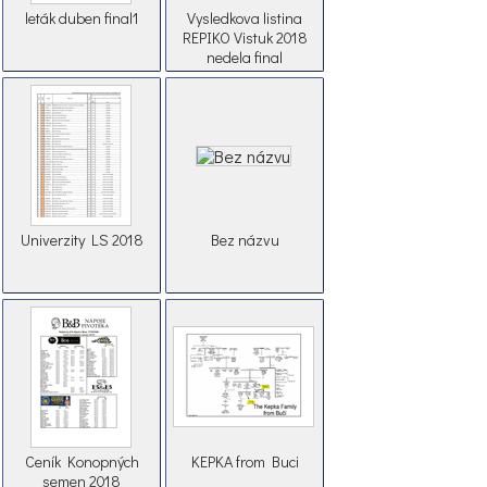
leták duben final1
Vysledkova listina
REPIKO Vistuk 2018
nedela final
Univerzity LS 2018
Bez názvu
Ceník Konopných
KEPKA from Buci
semen 2018