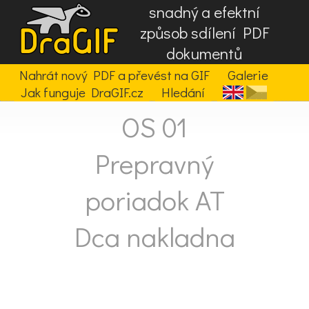
snadný a efektní
způsob sdílení PDF
dokumentů
Nahrát nový PDF a převést na GIF
Galerie
Jak funguje DraGIF.cz
Hledání
OS 01
Prepravný
poriadok AT
Dca nakladna