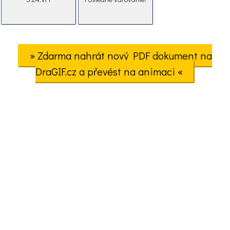
» Zdarma nahrát nový PDF dokument na
DraGIF.cz a převést na animaci «