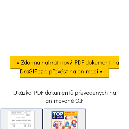
» Zdarma nahrát nový PDF dokument na
DraGIF.cz a převést na animaci «
Ukázka PDF dokumentů převedených na
animované GIF