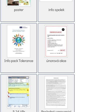
poster
info spolek
Info pack Тolerance
únorová akce
5.24.VPr
Posledné varovanie!