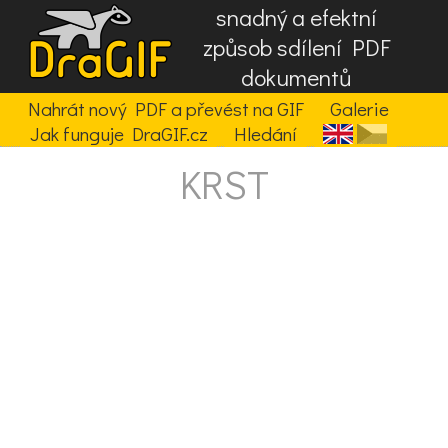
snadný a efektní
způsob sdílení PDF
dokumentů
Nahrát nový PDF a převést na GIF
Galerie
Jak funguje DraGIF.cz
Hledání
KRST