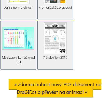
Daň z nehnuteľnosti
Kroměřížský zpravodaj
Mezizubní kartáčky od
7. číslo říjen 2019
TEPE
» Zdarma nahrát nový PDF dokument na
DraGIF.cz a převést na animaci «