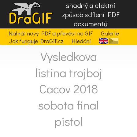
snadný a efektní
způsob sdílení PDF
dokumentů
Nahrát nový PDF a převést na GIF
Galerie
Jak funguje DraGIF.cz
Hledání
Vysledkova
listina trojboj
Cacov 2018
sobota final
pistol