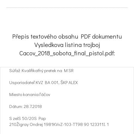
Přepis textového obsahu PDF dokumentu
Vysledkova listina trojboj
Cacov_2018_sobota_final_pistol.pdf:
Súťaž :Kvalifikaťný pretek na M SR
Usporiadateľ:KVZ BA 001, ŠKP ALEX
Miesto konania:ľáčov
Dátum: 28.7.2018
S zelS 50/20S Pap
210Žigray Ondrej 1981KVvZ-103-TT98 90 123311I. 1