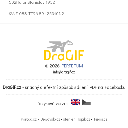
502Hutár Stanislav 1952
KVvZ-088-TT96 89 125310I. 2
208Oravec Juraj 1962
KVvZ-002-BA97 89 124310I. 3
102Kollárik Miroslav 1964
KVvZ-004-BA97 90 110297II. 4
© 2026
PERPETUM
109Horváth Ján 1949
info@dragif.cz
KVvZ-111-BA92 85 115292II. 5
DraGIF.cz
- snadný a efektní způsob sdílení PDF na Facebooku
105Schneider Peter 1949
jazyková verze:
KVvZ-002-BA97 81 112290II. 6
107Buberník Štefan 1961
Příroda.cz
•
Bejvavalo.cz
•
aterliér Hapík.cz
•
Pieris.cz
KVvZ-095-BA98 92 99289II. 7