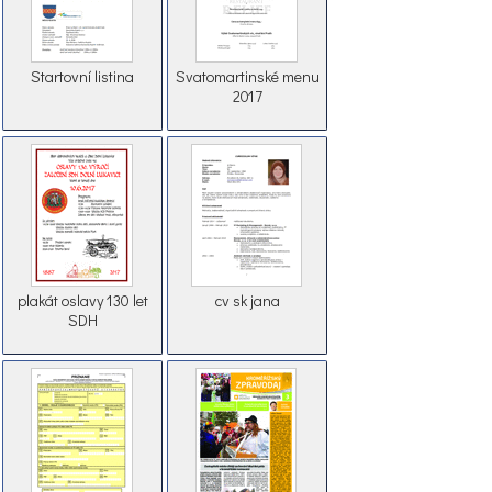
Startovní listina
Svatomartinské menu
2017
plakát oslavy 130 let
cv sk jana
SDH