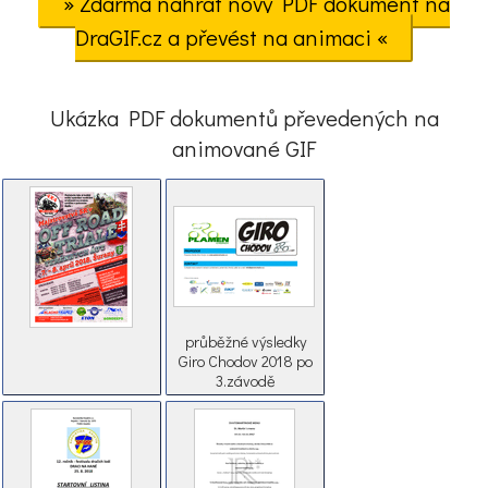
» Zdarma nahrát nový PDF dokument na
DraGIF.cz a převést na animaci «
Ukázka PDF dokumentů převedených na
animované GIF
průběžné výsledky
Giro Chodov 2018 po
3.závodě