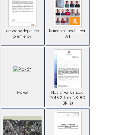
otevreny dopis mo
Kamenice nad Lipou
premierovi
A4
Plakát
Návratka rozhodčí
2018 2. kolo NS BO
BR (2)