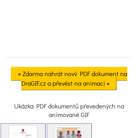
» Zdarma nahrát nový PDF dokument na
DraGIF.cz a převést na animaci «
Ukázka PDF dokumentů převedených na
animované GIF