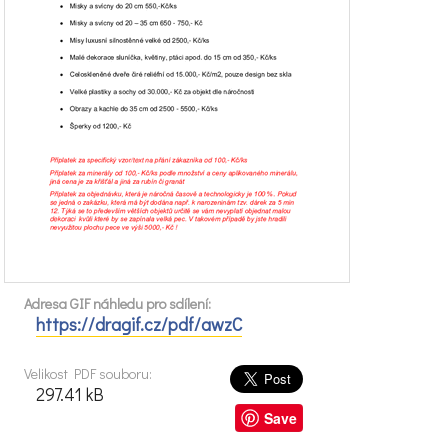
Adresa GIF náhledu pro sdílení:
https://dragif.cz/pdf/awzC
Velikost PDF souboru:
297.41 kB
Save