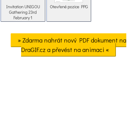
Invitation UNIGOU
Otevřené pozice PPG
Gathering 23rd
February 1
» Zdarma nahrát nový PDF dokument na
DraGIF.cz a převést na animaci «