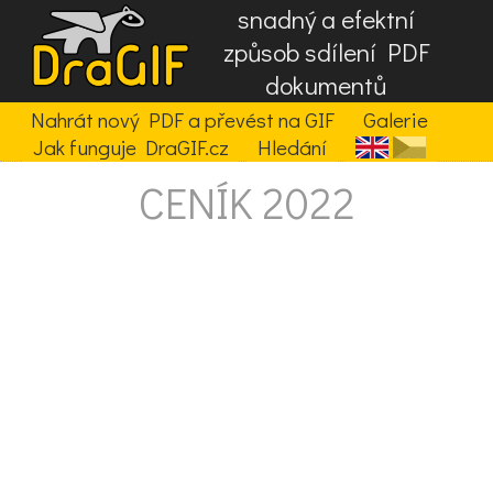
snadný a efektní
způsob sdílení PDF
dokumentů
Nahrát nový PDF a převést na GIF
Galerie
Jak funguje DraGIF.cz
Hledání
CENÍK 2022