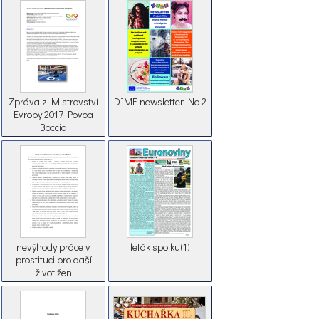
Zpráva z Mistrovství
DIME newsletter No 2
Evropy 2017 Povoa
Boccia
nevýhody práce v
leták spolku(1)
prostituci pro daší
život žen