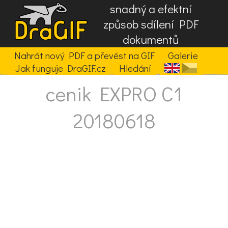
snadný a efektní
způsob sdílení PDF
dokumentů
Nahrát nový PDF a převést na GIF
Galerie
Jak funguje DraGIF.cz
Hledání
cenik EXPRO C1
20180618