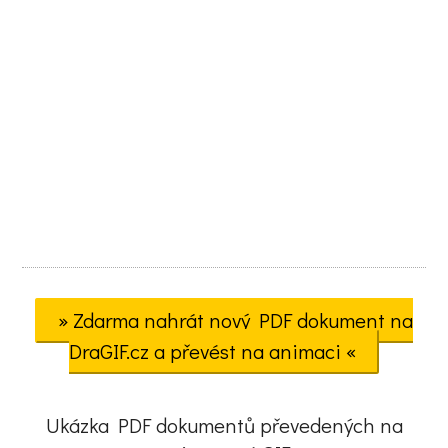
» Zdarma nahrát nový PDF dokument na
DraGIF.cz a převést na animaci «
Ukázka PDF dokumentů převedených na