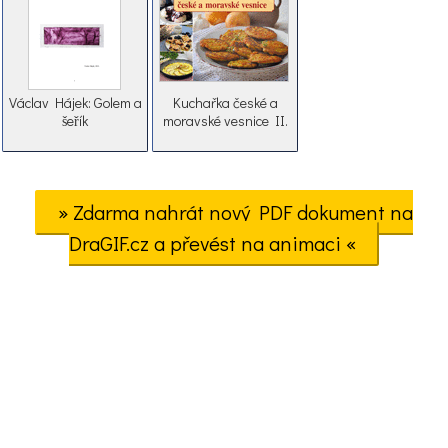
Václav Hájek: Golem a
Kuchařka české a
šeřík
moravské vesnice II.
» Zdarma nahrát nový PDF dokument na
DraGIF.cz a převést na animaci «