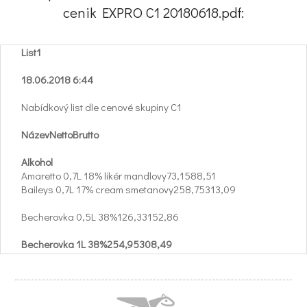
cenik EXPRO C1 20180618.pdf:
List1
18.06.2018 6:44
Nabídkový list dle cenové skupiny C1
NázevNettoBrutto
Alkohol
Amaretto 0,7L 18% likér mandlovy73,1588,51
Baileys 0,7L 17% cream smetanovy258,75313,09
Becherovka 0,5L 38%126,33152,86
Becherovka 1L 38%254,95308,49
Becherovka KV 14 0,5L 40%121,50147,02
Becher.1L lemond 20%252,89306,00