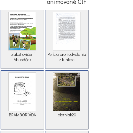
animované GIF
plakat cvičení
Petícia proti odvolaniu
Abusáček
z funkcie
BRAMBORIÁDA
blatniak20