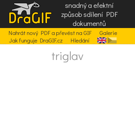
snadný a efektní
způsob sdílení PDF
dokumentů
Nahrát nový PDF a převést na GIF
Galerie
Jak funguje DraGIF.cz
Hledání
triglav