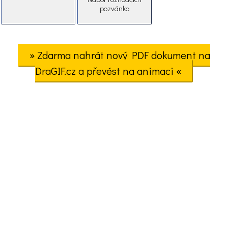
pozvánka
» Zdarma nahrát nový PDF dokument na
DraGIF.cz a převést na animaci «