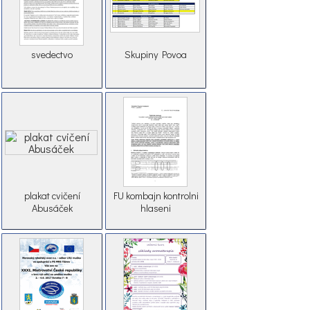
svedectvo
Skupiny Povoa
plakat cvičení
FU kombajn kontrolni
Abusáček
hlaseni