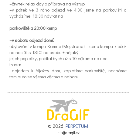
–čtvrtek relax day a příprava na výstup
–v pátek ve 3 ráno odjezd ve 4:30 jsme na parkovišti a
vycházíme, 18:30 návrat na
parkoviště a 20:00 kemp
–v sobotu odjezd domů
ubytování v kempu Kamne (Mojstrana) – cena kempu 7 eček
na noc (6 s ISIC) na osobu + nějaký
jejich poplatky, počítal bych až s 10 ečkama na noc
trasa:
–dojedem k Aljažev dom, zaplatíme parkoviště, necháme
tam auto se všema věcma a nahoru
jdeme se sedákama a malým báglem
–jdeme na sedlo Luknja, bamberg pot (C/D), triglavská
škrvbina, Triglav, malý triglav,
triglavsky dom, okolo větrných turbín na slovenska planicka
pot, tominškova pot, parkoviště
odjezd
© 2026
PERPETUM
https://en.mapy.cz/s/22mnD odkaz na trasu
info@dragif.cz