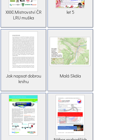
XXXI.Mistrovství ČR
let 5
LRU muška
Jak napsat dobrou
Malá Skála
knihu
Nábor rozhodčích