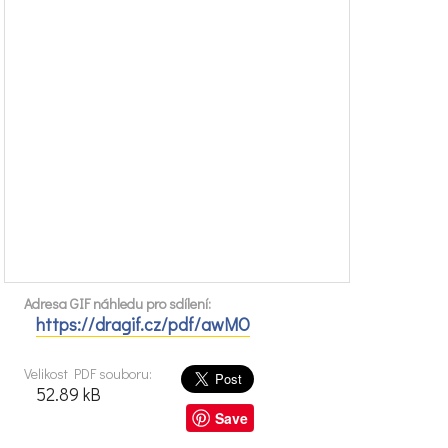
Adresa GIF náhledu pro sdílení:
https://dragif.cz/pdf/awMO
Velikost PDF souboru:
52.89 kB
Save