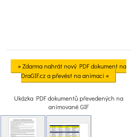
» Zdarma nahrát nový PDF dokument na
DraGIF.cz a převést na animaci «
Ukázka PDF dokumentů převedených na
animované GIF