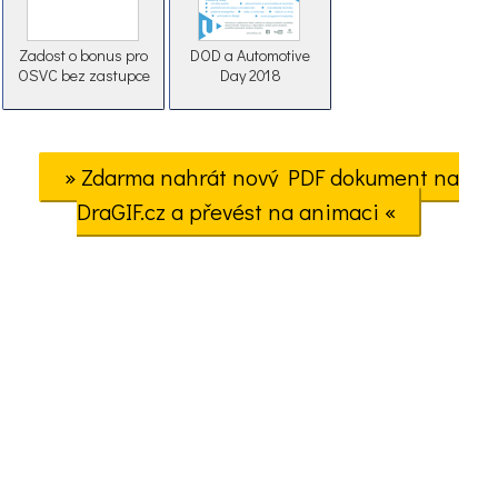
Zadost o bonus pro
DOD a Automotive
OSVC bez zastupce
Day 2018
» Zdarma nahrát nový PDF dokument na
DraGIF.cz a převést na animaci «