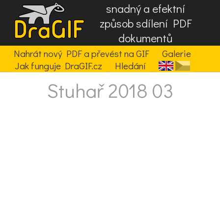
snadný a efektní
způsob sdílení PDF
dokumentů
Nahrát nový PDF a převést na GIF
Galerie
Jak funguje DraGIF.cz
Hledání
Stuhař 2018 03