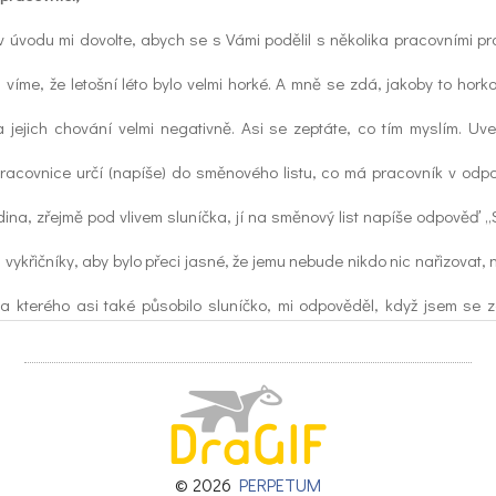
 úvodu mi dovolte, abych se s Vámi podělil s několika pracovními pr
ni víme, že letošní léto bylo velmi horké. A mně se zdá, jakoby to hork
 jejich chování velmi negativně. Asi se zeptáte, co tím myslím. Uv
racovnice určí (napíše) do směnového listu, co má pracovník v odp
dina, zřejmě pod vlivem sluníčka, jí na směnový list napíše odpověď „
i vykřičníky, aby bylo přeci jasné, že jemu nebude nikdo nic nařizovat,
a kterého asi také působilo sluníčko, mi odpověděl, když jsem se ze
ívají pracovní dobu, že se občas dohodnou s kolegy, kdo bude „odp
v kancelářích. Věřte mi – neděláme! No nic, horko už skončilo, tak snad
i k výsledkům, i když tady to také není žádná sláva. Jako vždy si por
© 2026
PERPETUM