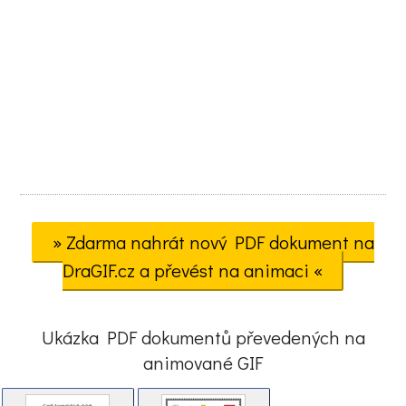
» Zdarma nahrát nový PDF dokument na
DraGIF.cz a převést na animaci «
Ukázka PDF dokumentů převedených na
animované GIF