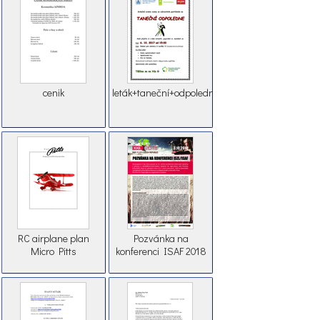
cenik
leták+taneční+odpoledne
RC airplane plan
Pozvánka na
Micro Pitts
konferenci ISAF 2018