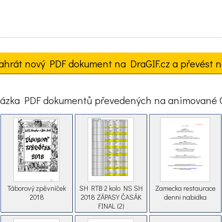
ahrát nový PDF dokument na DraGIF.cz a převést n
ázka PDF dokumentů převedených na animované 
Táborový zpěvníček
SH RTB 2 kolo NS SH
Zamecka restaurace
2018
2018 ZÁPASY ČASÁK
denni nabidka
FINAL (2)