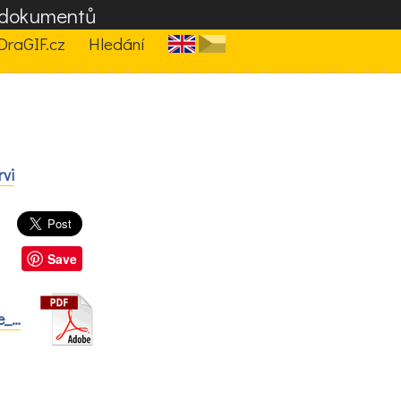
F dokumentů
DraGIF.cz
Hledání
rvi
Save
e_…