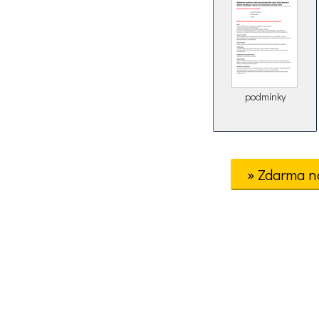
podmínky
» Zdarma n