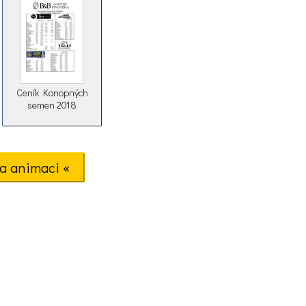
Ceník Konopných
semen 2018
a animaci «