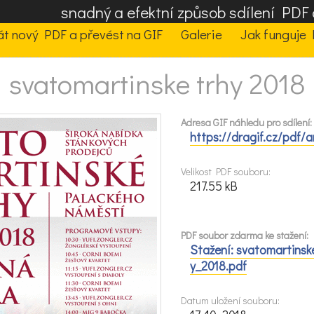
snadný a efektní způsob sdílení PD
t nový PDF a převést na GIF
Galerie
Jak funguje 
svatomartinske trhy 2018
Adresa GIF náhledu pro sdílení:
https://dragif.cz/pdf/a
Velikost PDF souboru:
217.55 kB
PDF soubor zdarma ke stažení:
Stažení: svatomartinsk
y_2018.pdf
Datum uložení souboru: