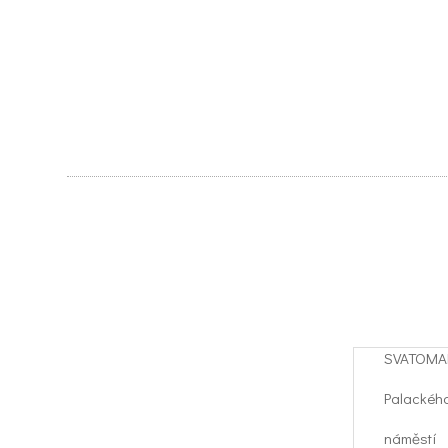
SVATOMA
Palackéh
náměstí