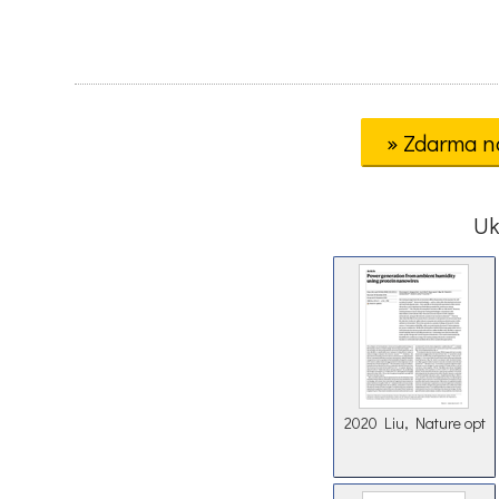
» Zdarma n
Uk
2020 Liu, Nature opt