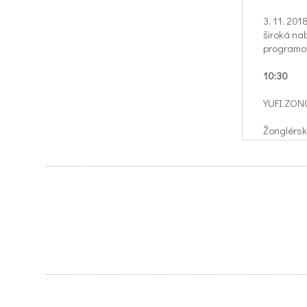
3. 11. 201
široká na
programov
10:30
YUFI.ZON
Žonglérsk
10:45
CORNI B
žesťový kv
11:15
YUFI.ZO
GLER.CZ