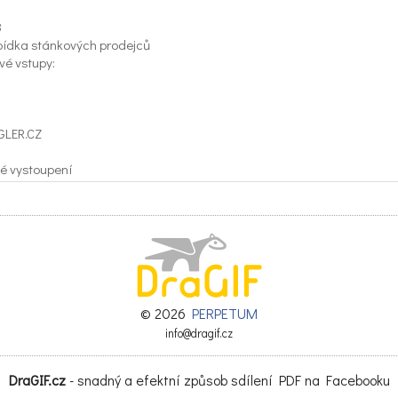
8
bídka stánkových prodejců
é vstupy:
GLER.CZ
é vystoupení
OEMI
artet
© 2026
PERPETUM
info@dragif.cz
DraGIF.cz
- snadný a efektní způsob sdílení PDF na Facebooku