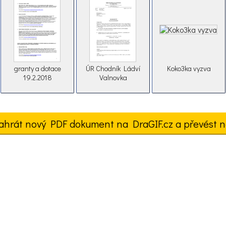
granty a dotace
ÚR Chodník Ládví
Koko3ka vyzva
19.2.2018
Valnovka
ahrát nový PDF dokument na DraGIF.cz a převést n