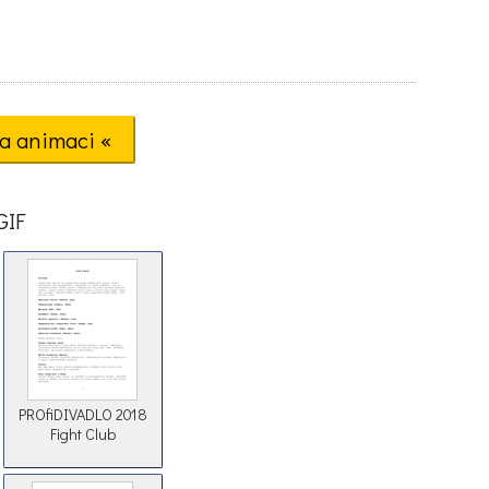
a animaci «
GIF
PROfiDIVADLO 2018
Fight Club