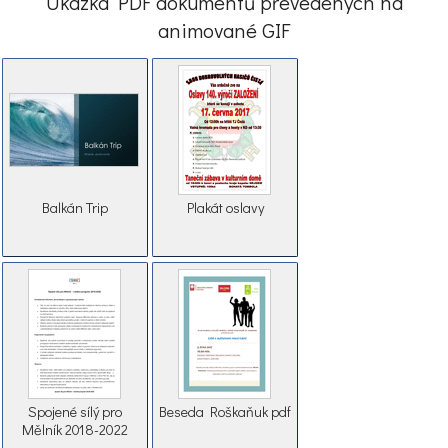
Ukázka PDF dokumentů převedených na
animované GIF
Balkán Trip
Plakát oslavy
Spojené sílý pro
Beseda Roškaňuk pdf
Mělník 2018-2022