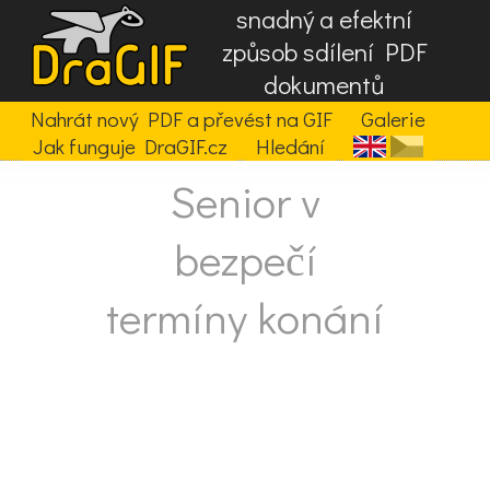
snadný a efektní
způsob sdílení PDF
dokumentů
Nahrát nový PDF a převést na GIF
Galerie
Jak funguje DraGIF.cz
Hledání
Senior v
bezpečí
termíny konání