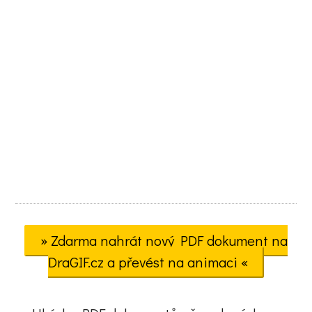
» Zdarma nahrát nový PDF dokument na
DraGIF.cz a převést na animaci «