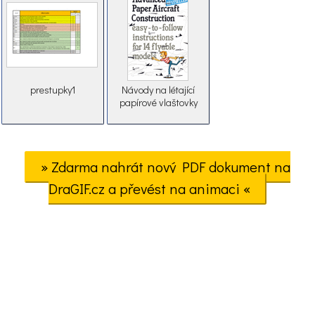
prestupky1
Návody na létající
papírové vlaštovky
» Zdarma nahrát nový PDF dokument na
DraGIF.cz a převést na animaci «