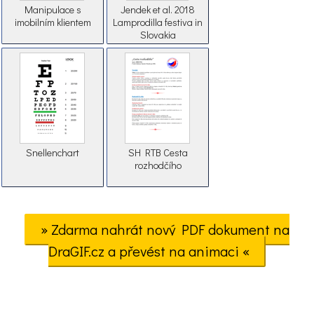
Manipulace s
Jendek et al. 2018
imobilním klientem
Lamprodilla festiva in
Slovakia
Snellenchart
SH RTB Cesta
rozhodčího
» Zdarma nahrát nový PDF dokument na
DraGIF.cz a převést na animaci «