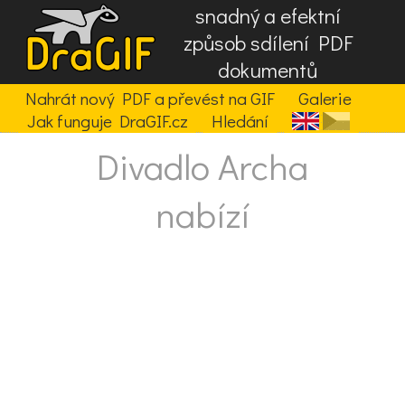
snadný a efektní
způsob sdílení PDF
dokumentů
Nahrát nový PDF a převést na GIF
Galerie
Jak funguje DraGIF.cz
Hledání
Divadlo Archa
nabízí