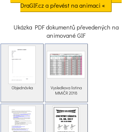
DraGIF.cz a převést na animaci «
Ukázka PDF dokumentů převedených na
animované GIF
Objednávka
Vysledkova listina
MMiČR 2018