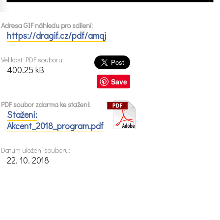
Adresa GIF náhledu pro sdílení:
https://dragif.cz/pdf/amqj
Velikost PDF souboru:
400.25 kB
Save
PDF soubor zdarma ke stažení:
Stažení:
Akcent_2018_program.pdf
Datum uložení souboru:
22. 10. 2018