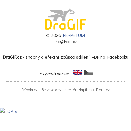
© 2026
PERPETUM
info@dragif.cz
DraGIF.cz
- snadný a efektní způsob sdílení PDF na Facebooku
jazyková verze:
Příroda.cz
•
Bejvavalo.cz
•
aterliér Hapík.cz
•
Pieris.cz