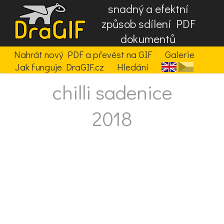
snadný a efektní
způsob sdílení PDF
dokumentů
Nahrát nový PDF a převést na GIF
Galerie
Jak funguje DraGIF.cz
Hledání
chilli sadenice
2018