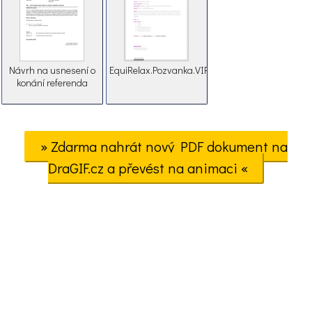
Návrh na usnesení o
EquiRelax.Pozvanka.VIPkurz
konání referenda
» Zdarma nahrát nový PDF dokument na
DraGIF.cz a převést na animaci «