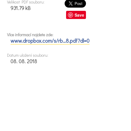
Velikost PDF souboru:
931.79 kB
Save
Více informací najdete zde:
www.dropbox.com/s/rb…8.pdf?dl=0
Datum uložení souboru:
08. 08. 2018