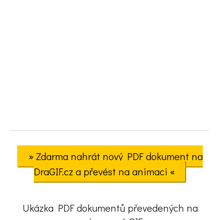
» Zdarma nahrát nový PDF dokument na
DraGIF.cz a převést na animaci «
Ukázka PDF dokumentů převedených na