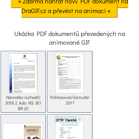
» Zdarma nahrát nový PDF dokument na
DraGIF.cz a převést na animaci «
Ukázka PDF dokumentů převedených na
animované GIF
Návratka rozhodčí
Prihlasovací formulár
2018 2. kolo NS BO
2017
BR (2)