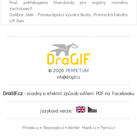
Proč potřebujeme Standardy pro orgány rovného
zacházení?
Dalibor Jílek - Paneurópska vysoká škola, Právnická fakulta
UP, člen
Evropské komise proti rasismu a intoleranci – ECRI (2002 –
2017)
Equinet a jeho cesta za evropskými standardy
Tena Šimonović Einwalter – předsedkyně Equinet -
European Network of
Equality Bodies (video prezentace) Ombudsman a
Doporučení Evropské komise
Jakub Tomšej - Právnická fakulta UK, European network of
© 2026
PERPETUM
legal experts
info@dragif.cz
in gender equality and non-discrimination
DraGIF.cz
- snadný a efektní způsob sdílení PDF na Facebooku
Česká reakce na evropské soft law
Vít A. Schorm – vládní zmocněnec pro zastupování ČR před
ESLP, Ministerstvo spravedlnosti ČR
jazyková verze:
Diskuse
Příroda.cz
•
Bejvavalo.cz
•
aterliér Hapík.cz
•
Pieris.cz
14:30 – 14:45 Přestávka
14:45 –