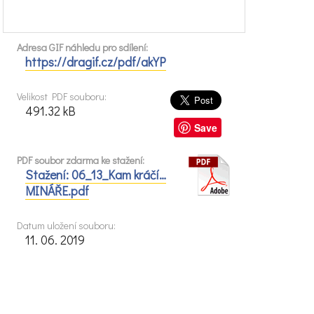
Adresa GIF náhledu pro sdílení:
https://dragif.cz/pdf/akYP
Velikost PDF souboru:
491.32 kB
Save
PDF soubor zdarma ke stažení:
Stažení: 06_13_Kam kráčí…
MINÁŘE.pdf
Datum uložení souboru:
11. 06. 2019