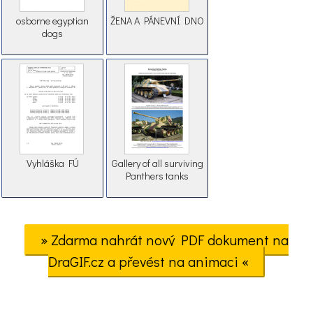
osborne egyptian
ŽENA A PÁNEVNÍ DNO
dogs
Vyhláška FÚ
Gallery of all surviving
Panthers tanks
» Zdarma nahrát nový PDF dokument na
DraGIF.cz a převést na animaci «