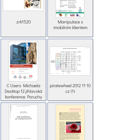
zrk1520
Manipulace s
imobilním klientem
C Users Michaela
piratewheel 2012 11 10
Desktop 12.jihlavská
cz (1)
konference Poruchy
pánevní statiky a
urogenekologie