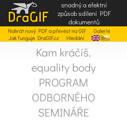
snadný a efektní
způsob sdílení PDF
dokumentů
Nahrát nový PDF a převést na GIF
Galerie
Jak funguje DraGIF.cz
Hledání
Kam kráčíš,
equality body
PROGRAM
ODBORNÉHO
SEMINÁŘE