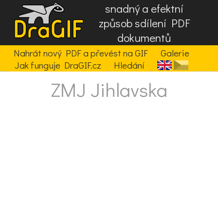
snadný a efektní
způsob sdílení PDF
dokumentů
Nahrát nový PDF a převést na GIF
Galerie
Jak funguje DraGIF.cz
Hledání
ZMJ Jihlavska