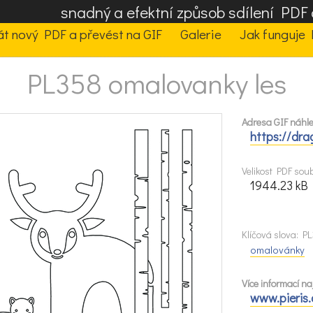
snadný a efektní způsob sdílení PD
t nový PDF a převést na GIF
Galerie
Jak funguje 
PL358 omalovanky les
Adresa GIF náhle
https://dra
Velikost PDF sou
1944.23 kB
Klíčová slova: P
omalovánky
Více informací na
www.pieris.