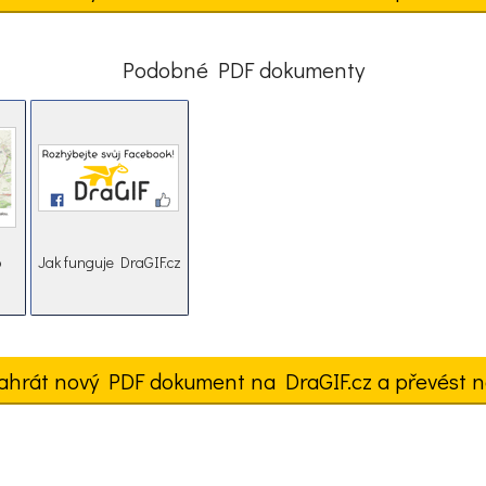
Podobné PDF dokumenty
o
Jak funguje DraGIF.cz
ahrát nový PDF dokument na DraGIF.cz a převést n