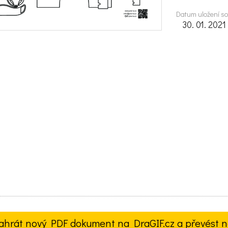
Datum uložení s
30. 01. 2021
ahrát nový PDF dokument na DraGIF.cz a převést n