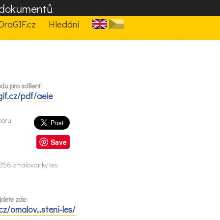
F dokumentů
DraGIF.cz
Hledání
du pro sdílení:
gif.cz/pdf/aeie
boru:
Save
L358 omalovanky les:
jdete zde:
cz/omalov…steni-les/