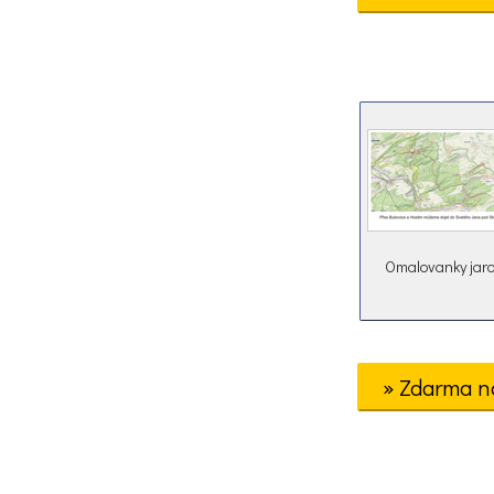
Omalovanky jar
» Zdarma n