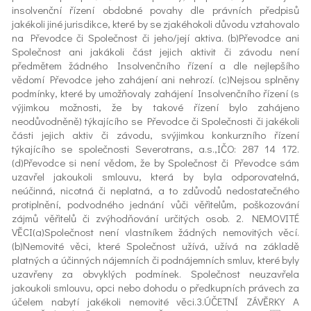
insolvenční řízení obdobné povahy dle právních předpisů
jakékoli jiné jurisdikce, které by se zjakéhokoli důvodu vztahovalo
na Převodce či Společnost či jeho/její aktiva. (b)Převodce ani
Společnost ani jakákoli část jejich aktivit či závodu není
předmětem žádného Insolvenčního řízení a dle nejlepšího
vědomí Převodce jeho zahájení ani nehrozí. (c)Nejsou splněny
podmínky, které by umožňovaly zahájení Insolvenčního řízení (s
výjimkou možnosti, že by takové řízení bylo zahájeno
neodůvodněně) týkajícího se Převodce či Společnosti či jakékoli
části jejich aktiv či závodu, svýjimkou konkurzního řízení
týkajícího se společnosti Severotrans, a.s.,IČO: 287 14 172.
(d)Převodce si není vědom, že by Společnost či Převodce sám
uzavřel jakoukoli smlouvu, která by byla odporovatelná,
neúčinná, nicotná či neplatná, a to zdůvodů nedostatečného
protiplnění, podvodného jednání vůči věřitelům, poškozování
zájmů věřitelů či zvýhodňování určitých osob. 2. NEMOVITÉ
VĚCI(a)Společnost není vlastníkem žádných nemovitých věcí.
(b)Nemovité věci, které Společnost užívá, užívá na základě
platných a účinných nájemních či podnájemních smluv, které byly
uzavřeny za obvyklých podmínek. Společnost neuzavřela
jakoukoli smlouvu, opci nebo dohodu o předkupních právech za
účelem nabytí jakékoli nemovité věci.3.ÚČETNÍ ZÁVĚRKY A