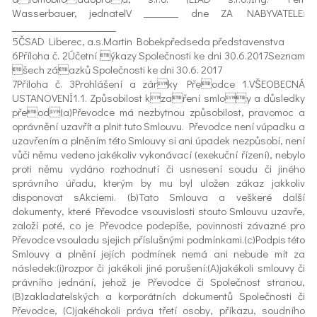
Wasserbauer, jednatelV _______ dne ZA NABYVATELE:
_____________________
5ČSAD Liberec, a.s.Martin Bobekpředseda představenstva
6Příloha č. 2Účetní ýkazy Společnosti ke dni 30.6.2017Seznam
šech záazků Společnosti ke dni 30.6. 2017
7Příloha č. 3Prohlášení a zárky Přeodce 1.VŠEOBECNÁ
USTANOVENÍ1.1. Způsobilost kzaření smloy a důsledky
přeod(a)Převodce má nezbytnou způsobilost, pravomoc a
oprávnění uzavřít a plnit tuto Smlouvu. Převodce není vúpadku a
uzavřením a plněním této Smlouvy si ani úpadek nezpůsobí, není
vůči němu vedeno jakékoliv vykonávací (exekuční řízení), nebylo
proti němu vydáno rozhodnutí či usnesení soudu či jiného
správního úřadu, kterým by mu byl uložen zákaz jakkoliv
disponovat sAkciemi. (b)Tato Smlouva a veškeré další
dokumenty, které Převodce vsouvislosti stouto Smlouvu uzavře,
založí poté, co je Převodce podepíše, povinnosti závazné pro
Převodce vsouladu sjejich příslušnými podmínkami.(c)Podpis této
Smlouvy a plnění jejích podmínek nemá ani nebude mít za
následek:(i)rozpor či jakékoli jiné porušení:(A)jakékoli smlouvy či
právního jednání, jehož je Převodce či Společnost stranou,
(B)zakladatelských a korporátních dokumentů Společnosti či
Převodce, (C)jakéhokoli práva třetí osoby, příkazu, soudního