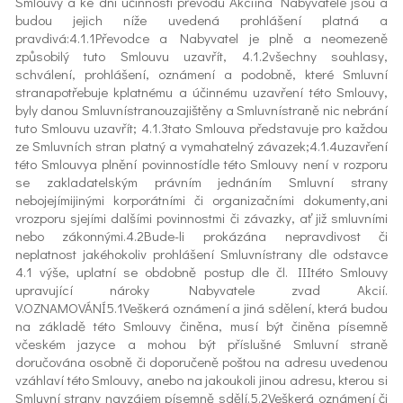
Smlouvy a ke dni účinnosti převodu Akciína Nabyvatele jsou a
budou jejich níže uvedená prohlášení platná a
pravdivá:4.1.1Převodce a Nabyvatel je plně a neomezeně
způsobilý tuto Smlouvu uzavřít, 4.1.2všechny souhlasy,
schválení, prohlášení, oznámení a podobně, které Smluvní
stranapotřebuje kplatnému a účinnému uzavření této Smlouvy,
byly danou Smluvnístranouzajištěny a Smluvnístraně nic nebrání
tuto Smlouvu uzavřít; 4.1.3tato Smlouva představuje pro každou
ze Smluvních stran platný a vymahatelný závazek;4.1.4uzavření
této Smlouvya plnění povinnostídle této Smlouvy není v rozporu
se zakladatelským právním jednáním Smluvní strany
nebojejímijinými korporátními či organizačními dokumenty,ani
vrozporu sjejími dalšími povinnostmi či závazky, ať již smluvními
nebo zákonnými.4.2Bude-li prokázána nepravdivost či
neplatnost jakéhokoliv prohlášení Smluvnístrany dle odstavce
4.1 výše, uplatní se obdobně postup dle čl. IIItéto Smlouvy
upravující nároky Nabyvatele zvad Akcií.
V.OZNAMOVÁNÍ5.1Veškerá oznámení a jiná sdělení, která budou
na základě této Smlouvy činěna, musí být činěna písemně
včeském jazyce a mohou být příslušné Smluvní straně
doručována osobně či doporučeně poštou na adresu uvedenou
vzáhlaví této Smlouvy, anebo na jakoukoli jinou adresu, kterou si
Smluvní strany navzájem písemně sdělí.5.2Veškerá oznámení či