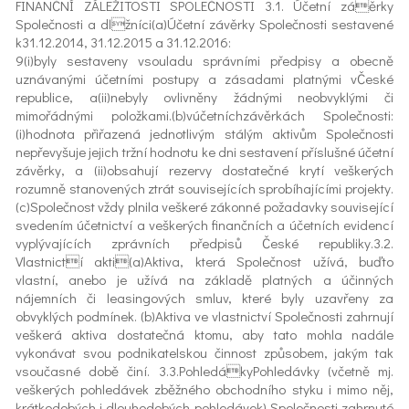
FINANČNÍ ZÁLEŽITOSTI SPOLEČNOSTI 3.1. Účetní záěrky
Společnosti a dlžníci(a)Účetní závěrky Společnosti sestavené
k31.12.2014, 31.12.2015 a 31.12.2016:
9(i)byly sestaveny vsouladu správními předpisy a obecně
uznávanými účetními postupy a zásadami platnými vČeské
republice, a(ii)nebyly ovlivněny žádnými neobvyklými či
mimořádnými položkami.(b)vúčetníchzávěrkách Společnosti:
(i)hodnota přiřazená jednotlivým stálým aktivům Společnosti
nepřevyšuje jejich tržní hodnotu ke dni sestavení příslušné účetní
závěrky, a (ii)obsahují rezervy dostatečné krytí veškerých
rozumně stanovených ztrát souvisejících sprobíhajícími projekty.
(c)Společnost vždy plnila veškeré zákonné požadavky související
svedením účetnictví a veškerých finančních a účetních evidencí
vyplývajících zprávních předpisů České republiky.3.2.
Vlastnictí akti(a)Aktiva, která Společnost užívá, buďto
vlastní, anebo je užívá na základě platných a účinných
nájemních či leasingových smluv, které byly uzavřeny za
obvyklých podmínek. (b)Aktiva ve vlastnictví Společnosti zahrnují
veškerá aktiva dostatečná ktomu, aby tato mohla nadále
vykonávat svou podnikatelskou činnost způsobem, jakým tak
vsoučasné době činí. 3.3.PohledákyPohledávky (včetně mj.
veškerých pohledávek zběžného obchodního styku i mimo něj,
krátkodobých i dlouhodobých pohledávek) Společnosti zahrnuté