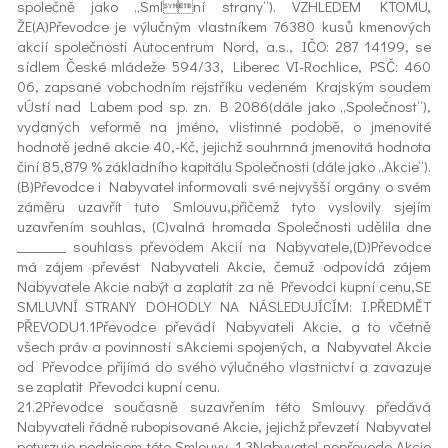
společně jako „Smlní strany“). VZHLEDEM KTOMU,
ŽE(A)Převodce je výlučným vlastníkem 76380 kusů kmenových
akcií společnosti Autocentrum Nord, a.s., IČO: 287 14199, se
sídlem České mládeže 594/33, Liberec VI-Rochlice, PSČ: 460
06, zapsané vobchodním rejstříku vedeném Krajským soudem
vÚstí nad Labem pod sp. zn. B 2086(dále jako „Společnost“),
vydaných veformě na jméno, vlistinné podobě, o jmenovité
hodnotě jedné akcie 40,-Kč, jejichž souhrnná jmenovitá hodnota
činí 85,879 % základního kapitálu Společnosti (dále jako „Akcie“).
(B)Převodce i Nabyvatel informovali své nejvyšší orgány o svém
záměru uzavřít tuto Smlouvu,přičemž tyto vyslovily sjejím
uzavřením souhlas, (C)valná hromada Společnosti udělila dne
_______ souhlass převodem Akcií na Nabyvatele,(D)Převodce
má zájem převést Nabyvateli Akcie, čemuž odpovídá zájem
Nabyvatele Akcie nabýt a zaplatit za ně Převodci kupní cenu,SE
SMLUVNÍ STRANY DOHODLY NA NÁSLEDUJÍCÍM: I.PŘEDMĚT
PŘEVODU1.1Převodce převádí Nabyvateli Akcie, a to včetně
všech práv a povinností sAkciemi spojených, a Nabyvatel Akcie
od Převodce přijímá do svého výlučného vlastnictví a zavazuje
se zaplatit Převodci kupní cenu.
21.2Převodce současně suzavřením této Smlouvy předává
Nabyvateli řádně rubopisované Akcie, jejichž převzetí Nabyvatel
potvrzuje podpisem této Smlouvy. 1.3Nabyvatel nepřevede Akcie