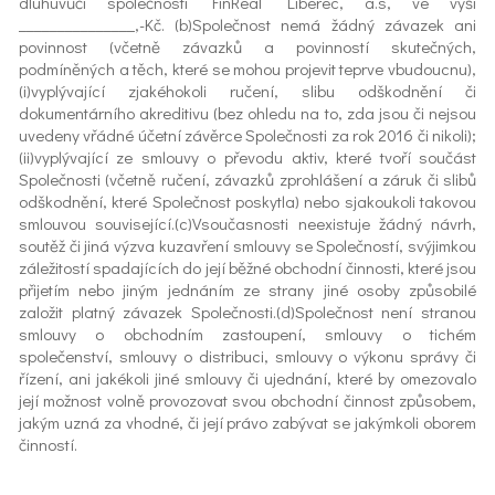
dluhuvůči společnosti FinReal Liberec, a.s, ve výši
_______________,-Kč. (b)Společnost nemá žádný závazek ani
povinnost (včetně závazků a povinností skutečných,
podmíněných a těch, které se mohou projevit teprve vbudoucnu),
(i)vyplývající zjakéhokoli ručení, slibu odškodnění či
dokumentárního akreditivu (bez ohledu na to, zda jsou či nejsou
uvedeny vřádné účetní závěrce Společnosti za rok 2016 či nikoli);
(ii)vyplývající ze smlouvy o převodu aktiv, které tvoří součást
Společnosti (včetně ručení, závazků zprohlášení a záruk či slibů
odškodnění, které Společnost poskytla) nebo sjakoukoli takovou
smlouvou související.(c)Vsoučasnosti neexistuje žádný návrh,
soutěž či jiná výzva kuzavření smlouvy se Společností, svýjimkou
záležitostí spadajících do její běžné obchodní činnosti, které jsou
přijetím nebo jiným jednáním ze strany jiné osoby způsobilé
založit platný závazek Společnosti.(d)Společnost není stranou
smlouvy o obchodním zastoupení, smlouvy o tichém
společenství, smlouvy o distribuci, smlouvy o výkonu správy či
řízení, ani jakékoli jiné smlouvy či ujednání, které by omezovalo
její možnost volně provozovat svou obchodní činnost způsobem,
jakým uzná za vhodné, či její právo zabývat se jakýmkoli oborem
činností.