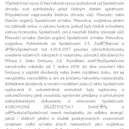
10předchozí výzvy či bez takové výzvy) požadovat od Společnosti
úhradu své pohledávky před řádným datem splatnosti;
(f)Společnost neprovedla žádnou úhradu vůči Převodci nebo
členům orgánů Společnosti a/nebo Převodce, svýjimkou plnění
na základě smluv o výkonu funkce, pokud byly řádně schváleny
valnou hromadou Společnosti, ani jí nevznikl žádný závazek vůči
Převodci a/nebo členům orgánů Společnosti a/nebo Převodce,
svýjimkou Pohledávek za Společností. 3.5. Zadlženost a
úěrySpolečnost má k30.6.2017 pouzea výhradnězávazky
uvedené vúčetních výkazech a vseznamu závazků obsaženýchv
Příloze č. 2této Smlouvy. 3.6. Rozdělení zisk(a)Společnost
nerozhodla vobdobí od 1. ledna 2016 do dne uzavření této
Smlouvy o výplatě dividendy nebo jiném rozdělení zisku, ani jej
nevyplatila, nerozdělila a ani se kničemu takovému nezavázala.
(b)Veškeré dividendy a ostatní rozdělení zisku či aktiv Společnosti
vyplacené či uskutečněné vminulosti byly vyplaceny a
uskutečňovány plně vsouladu správními předpisy a příslušnými
zakladatelskými dokumenty a stanovami Společnosti.
4.OBCHODNÍ ZÁLEŽITOSTI4.1. Smloy a
záazky(a)Společnost nemá nedoplatky za odběry energií,
jakož i dalších plnění a služeb poskytovaných vsouvislosti
snájmem sídla a/nebo jiných nemovitých věcí svýjimkou