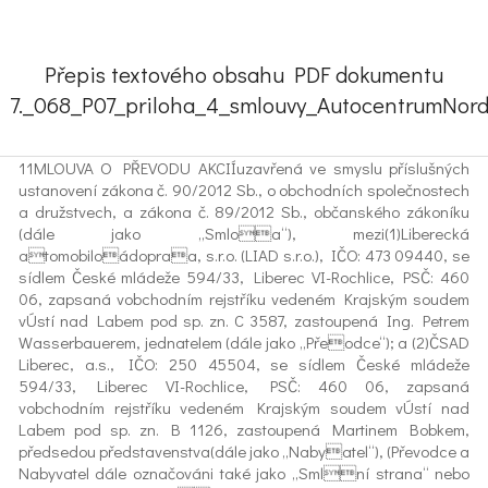
Přepis textového obsahu PDF dokumentu
7._068_P07_priloha_4_smlouvy_AutocentrumNord.
11MLOUVA O PŘEVODU AKCIÍuzavřená ve smyslu příslušných
ustanovení zákona č. 90/2012 Sb., o obchodních společnostech
a družstvech, a zákona č. 89/2012 Sb., občanského zákoníku
(dále jako „Smloa“), mezi(1)Liberecká
atomobiloádopraa, s.r.o. (LIAD s.r.o.), IČO: 473 09440, se
sídlem České mládeže 594/33, Liberec VI-Rochlice, PSČ: 460
06, zapsaná vobchodním rejstříku vedeném Krajským soudem
vÚstí nad Labem pod sp. zn. C 3587, zastoupená Ing. Petrem
Wasserbauerem, jednatelem (dále jako „Přeodce“); a (2)ČSAD
Liberec, a.s., IČO: 250 45504, se sídlem České mládeže
594/33, Liberec VI-Rochlice, PSČ: 460 06, zapsaná
vobchodním rejstříku vedeném Krajským soudem vÚstí nad
Labem pod sp. zn. B 1126, zastoupená Martinem Bobkem,
předsedou představenstva(dále jako „Nabyatel“), (Převodce a
Nabyvatel dále označováni také jako „Smlní strana“ nebo