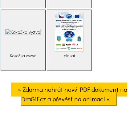
Koko3ka vyzva
plakat
» Zdarma nahrát nový PDF dokument na
DraGIF.cz a převést na animaci «