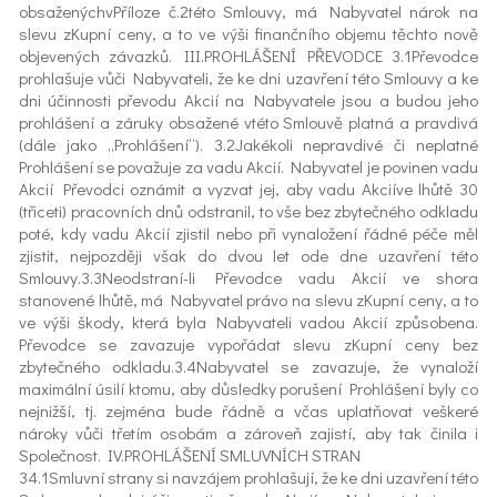
obsaženýchvPříloze č.2této Smlouvy, má Nabyvatel nárok na
slevu zKupní ceny, a to ve výši finančního objemu těchto nově
objevených závazků. III.PROHLÁŠENÍ PŘEVODCE 3.1Převodce
prohlašuje vůči Nabyvateli, že ke dni uzavření této Smlouvy a ke
dni účinnosti převodu Akcií na Nabyvatele jsou a budou jeho
prohlášení a záruky obsažené vtéto Smlouvě platná a pravdivá
(dále jako „Prohlášení“). 3.2Jakékoli nepravdivé či neplatné
Prohlášení se považuje za vadu Akcií. Nabyvatel je povinen vadu
Akcií Převodci oznámit a vyzvat jej, aby vadu Akciíve lhůtě 30
(třiceti) pracovních dnů odstranil, to vše bez zbytečného odkladu
poté, kdy vadu Akcií zjistil nebo při vynaložení řádné péče měl
zjistit, nejpozději však do dvou let ode dne uzavření této
Smlouvy.3.3Neodstraní-li Převodce vadu Akcií ve shora
stanovené lhůtě, má Nabyvatel právo na slevu zKupní ceny, a to
ve výši škody, která byla Nabyvateli vadou Akcií způsobena.
Převodce se zavazuje vypořádat slevu zKupní ceny bez
zbytečného odkladu.3.4Nabyvatel se zavazuje, že vynaloží
maximální úsilí ktomu, aby důsledky porušení Prohlášení byly co
nejnižší, tj. zejména bude řádně a včas uplatňovat veškeré
nároky vůči třetím osobám a zároveň zajistí, aby tak činila i
Společnost. IV.PROHLÁŠENÍ SMLUVNÍCH STRAN
34.1Smluvní strany si navzájem prohlašují, že ke dni uzavření této