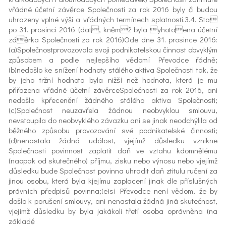
vřádné účetní závěrce Společnosti za rok 2016 byly či budou
uhrazeny vplné výši a vřádných termínech splatnosti.3.4. Sta
po 31. prosinci 2016 (dat, kněmž byla yhotoena účetní
záěrka Společnosti za rok 2016)Ode dne 31. prosince 2016:
(a)Společnostprovozovala svoji podnikatelskou činnost obvyklým
způsobem a podle nejlepšího vědomí Převodce řádně;
(b)nedošlo ke snížení hodnoty stálého aktiva Společnosti tak, že
by jeho tržní hodnota byla nižší než hodnota, která je mu
přiřazena vřádné účetní závěrceSpolečnosti za rok 2016, ani
nedošlo kpřecenění žádného stálého aktiva Společnosti;
(c)Společnost neuzavřela žádnou neobvyklou smlouvu,
nevstoupila do neobvyklého závazku ani se jinak neodchýlila od
běžného způsobu provozování své podnikatelské činnosti;
(d)nenastala žádná událost, vjejímž důsledku vznikne
Společnosti povinnost zaplatit daň ve vztahu kdomnělému
(naopak od skutečného) příjmu, zisku nebo výnosu nebo vjejímž
důsledku bude Společnost povinna uhradit daň ztitulu ručení za
jinou osobu, která byla kjejímu zaplacení jinak dle příslušných
právních předpisů povinna;(e)si Převodce není vědom, že by
došlo k porušení smlouvy, ani nenastala žádná jiná skutečnost,
vjejímž důsledku by byla jakákoli třetí osoba oprávněna (na
základě