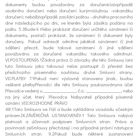
dokumenty budou považovány za doručené:(a)vpřípadě
osobního doručení nebo doručení kurýrníslužnou -vokamžiku
doručení; nebo(b)vpřípadě zasílání poštou –druhého pracovního
dne následujícího po dni, ve kterém byla zásilka podána na
poštu. 5.3Bude-li třeba prokázat doručení určitého oznámení či
dokumentu, postačí prokázat, že oznámení či dokument byly
doručeny. Pokud adresát odmítne jakékoli oznámení či jiné
sdělení převzít, bude takové oznámení či jiné sdělení
považováno za doručené vokamžiku takového odmítnutí.
VI.POSTOUPENÍ6.1Žádná práva či závazky dle této Smlouvy (ani
tuto Smlouvu jako takovou) nelze postoupit či převést bez
předchozího písemného souhlasu druhé Smluvní strany.
VII.PLATBY 7.1Pokud není výslovně stanoveno jinak, budou
veškeré platbyPřevodci dle této Smlouvy poukazoványna účet
Převodce vedený u _______________, č.ú.: ________________, nebo
na jiný účet, který Převodce Nabyvateli případně písemně
oznámí. VIII.ROZHODNÉ PRÁVO
48.1Tato Smlouva se řídí a bude vykládána vsouladu sčeským
právem.IX.ZÁVĚREČNÁ USTANOVENÍ9.1 Tato Smlouva nabývá
platnosti a účinnosti podpisem Smluvních stran. Práva a
povinnosti zeSmlouvy přecházejí i na případné právní nástupce
Smluvních stran. 9.2Pokud bude některé zustanovení