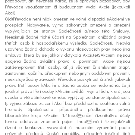
požadovat, ani nevznesl nárok, že je oprávněn požadovat, aby
Převodce vsoučasnosti či budoucnosti vydal Akcie (jakoukoli
Akcii).
8(d)Převodce není nijak omezen ve volné dispozici sAkciemi ve
prospěch Nabyvatele, vyjma zákonných omezení a omezení
vyplývajících ze stanov Společnosti a/nebo této Smlouvy.
Neexistují žádné tiché účasti na Společnosti anižádná práva
třetích osob k hospodářskému výsledku Společnosti. Nebyla
uzavřena žádná dohoda o výkonu hlasovacích práv nebo jiná
smlouva, která by se jakkoliv dotýkala Akcií.(e)SAkciemi nejsou
spojena žádná zvláštní práva a povinnosti. Akcie nejsou
zatíženyprávem třetí osoby, ať již věcným či smluvním (např.
zástavním, opčním, předkupním nebo jiným obdobným právem),
neexistuje žádný závazek Převodce poskytnout či zřídit jakékoli
právo třetí osoby kAkciím a žádná osoba se nedomáhá, že jí
jakékoli právo třetí osoby kAkciím svědčí, vyjma těch, která jsou
uvedena vtéto Smlouvě a/nebo vyplývají ze stanov Společnosti,
tj. vyjma: zákazu zcizení Akcií bez předchozího souhlasu valné
hromady Společnostia případného předkupního práva
Libereckého kraje kAkciím. 1.4Insolenční řízení(a)Pro účely
tohoto odstavce znamená pojem Insolenční řízeníjakékoli
řízení o konkurzu, vyrovnání či nuceném vyrovnání podle
právních předpisů České republiky, případně jakékoli jiné