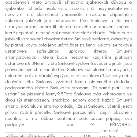
obsažených vtéto Smlouvě shledáno zjakéhokoli důvodu a
vjakémkoli ohledu neplatným, nicotným či nevymahatelným,
neovlivní tato skutečnost vmaximálním rozsahu přípustném
zákonem jakékoli jiné ustanovení této Smlouvy a Smluvní
stranyse pokusí nahradit obsah takového ustanovení zněním,
které neplatné, nicotné ani nevymahatelné nebude. Pokud bude
jakékoli ustanovení obsažené vtéto Smlouvě neplatné, avšak bylo
by platné, kdyby byla jeho určitá část zrušena, uplatní se takové
ustanovení spříslušnou úpravou (kterou Smluvní
stranyprovedou), která bude nezbytná kzajištění platnosti
ustanovení.9.3Není-li vtéto Smlouvě výslovně uvedeno jinak, jsou
práva Smluvních strandle této Smlouvy kumulativní a nevylučují
uplatnění práv a nároků vyplývajících ze zákona.9.4Změny nebo
doplnění této Smlouvy vyžadují formu písemného dodatku,
podepsaného oběma Smluvními stranami. To samé platí i pro
vzdání se písemné formy.9.5Tato Smlouva byla vyhotovena ve
dvou (2) stejnopisech, znichžpo jednom obdrží každá Smluvní
strana. 9.6Smluvní stranyprohlašují, že si Smlouvu, včetně jejích
příloh, řádně přečetly, Smlouvě porozuměly, sjejím obsahem
souhlasí a na důkaz souhlasu seSmlouvou připojují své
podpisy.V ______ dne ZA PŘEVODCE:
____________________________________________Liberecká
atomobiloádopraa, s.r.o. (LIAD s.r.o.)Ing. Petr