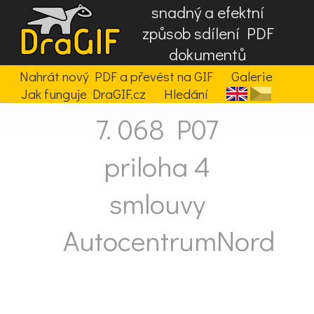
snadný a efektní
způsob sdílení PDF
dokumentů
Nahrát nový PDF a převést na GIF
Galerie
Jak funguje DraGIF.cz
Hledání
7. 068 P07
priloha 4
smlouvy
AutocentrumNord