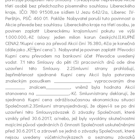
třetí osobě bez předchozího písemného souhlasu Libereckého
kraje, IČO: 780 91508,se sídlem U Jezu 642/2a, Liberec IV-
Perštýn, PSČ: 460 01. Pakliže Nabyvatel poruší tuto povinnost a
Akcie převede bez souhlasu Libereckého kraje na třetí osobu, je
povinen zaplatit Libereckému krajismluvní pokutu ve výši
1.000.000,-Kč (slovy: jeden milion korun českých).II.KUPNÍ
CENA2.1Kupní cena za převod Akcií činí 76.380,-Kča je konečná
(dále jako „Kpní cena“). Nabyvatel je povinen zaplatit Převodci
Kupní cenu převodem na bankovní účet Převodce uvedený
vodst. 7.1 této Smlouvy do pěti (5) pracovních dnů ode dne
uzavření této Smlouvy. 2.2Smluvní strany prohlašují,
žepřiměřenost sjednané Kupní ceny Akcií byla potvrzena
znaleckým posudkem _________________ vypracovaným dne
_________ znalcem___________, vněmž byla hodnota Akcií
stanovena na _______________,-Kč. Smluvnístrany deklarují, že
sjednaná Kupní cena odrážísoučasnou ekonomickou situaci
Společnosti.2.3Smluvní stranysjednávají, že objeví-li se po dni
uzavření této Smlouvyzávazek či závazky Společnosti, které
vznikly před 30.6.2017, a/nebo, jež byly vyvolány skutečnostmi
majícími původ vjednáních či činnosti Společnosti uskutečněnými
před 30.6.2017, a zároveň se jedná o závazky Společnosti, které
nejsou uvedeny vúčetníchvýkazech a seznamu závazků