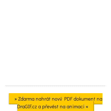
» Zdarma nahrát nový PDF dokument na
DraGIF.cz a převést na animaci «