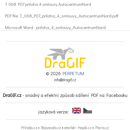
7. 068 P07 priloha 4 smlouvy AutocentrumNord
PDF file: 7._068_P07_priloha_4_smlouvy_AutocentrumNord.pdf
Microsoft Word - priloha_4_smlouvy_AutocentrumNord
© 2026
PERPETUM
info@dragif.cz
DraGIF.cz
- snadný a efektní způsob sdílení PDF na Facebooku
jazyková verze:
Příroda.cz
•
Bejvavalo.cz
•
aterliér Hapík.cz
•
Pieris.cz