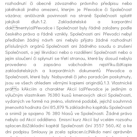
rozhodnutí či obecně závazného právního předpisu nebo
jakéhokoli jiného omezení, kterým je Převodce či Společnost
vázána; ani(ii)vznik povinnosti na straně Společnosti splatit
jakýkoli dluh.1.2. Zakladatelské a korporátní
dokmenty(a)Převodce i Společnost byly řádně založeny podle
českého práva a řádně vznikly. Společnosti ani Převodci nebyl
předložen žádný návrh ani nebylo přijato žádné rozhodnutí
příslušných orgánů Společnosti ani žádného soudu o zrušení
Společnosti, o její likvidaci nebo o rozdělení Společnosti nebo o
jejím sloučení či splynutí se třetí stranou, které by dosud nebylo
provedeno a zapsáno vobchodním rejstříku.(b)Kopie
zakladatelských a korporátních dokumentů Převodce a
Společnosti, které byly Nabyvateli či jeho poradcům poskytnuty,
jsou ve všech ohledem věrnými kopiemi originálů.1.3. Vlastnické
práo kAkciím a charakter Akcií (a)Převodce je jediným a
výlučným vlastníkem 76380 kusů kmenových akcií Společnosti,
vydaných ve formě na jméno, vlistinné podobě, jejichž souhrnná
jmenovitá hodnota činí 85,879 % základního kapitálu Společnosti
a snimiž je spojeno 76 380 hlasů ve Společnosti. Žádné právo
nebylo od Akcií odděleno. Emisní kurz Akcií byl vcelém rozsahu
splacen.(b)Základní kapitál Společnosti činí 3557 560,-Kč a ke
dni podpisu Smlouvy je zcela splacen.(c)Nikdo není oprávněn