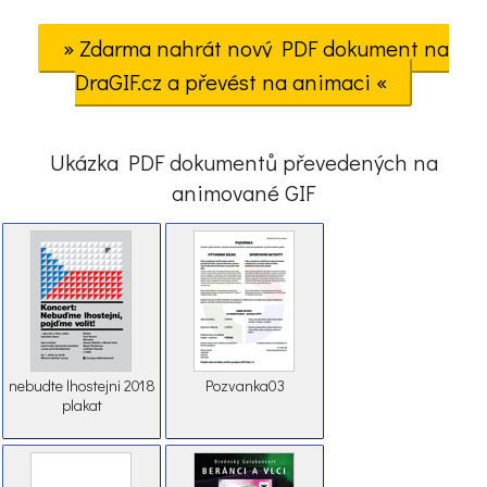
» Zdarma nahrát nový PDF dokument na
DraGIF.cz a převést na animaci «
Ukázka PDF dokumentů převedených na
animované GIF
nebudte lhostejni 2018
Pozvanka03
plakat