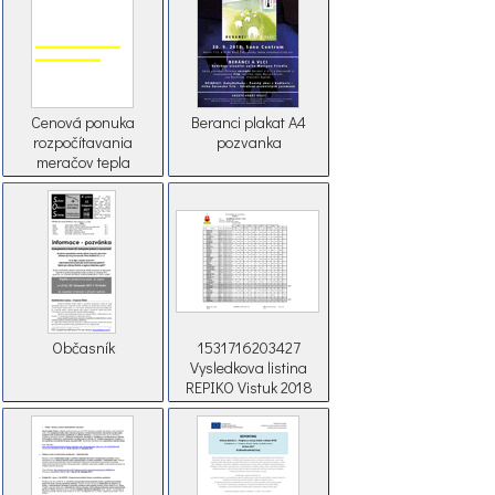
Cenová ponuka
Beranci plakat A4
rozpočítavania
pozvanka
meračov tepla
Občasník
1531716203427
Vysledkova listina
REPIKO Vistuk 2018
sobota final