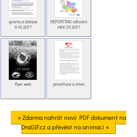
granty a dotace
REPORTING síťování
9.10.2017
HKK 05 2017
flyer web
prostituce a stres
» Zdarma nahrát nový PDF dokument na
DraGIF.cz a převést na animaci «