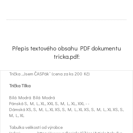
Přepis textového obsahu PDF dokumentu
tricka.pdf:
Trička „Jsem ČASPák“ (cena za ks 200 Kč)
Trička Tílka
Bílá Modrá Bílá Modrá
Pánská S, M, L, XL, XXL S, M, L, XL, XXL - -
Dámská XS, S, M, L, XL XS, S, M, L, XL XS, S, M, L, XL XS, S,
M, L, XL
Tabulka velikostí od výrobce