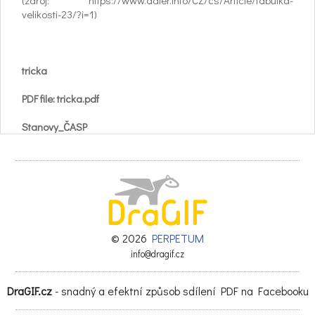
(zdroj: https://www.adler.info/CZ/cs/Article/tabulka-
velikosti-23/?i=1)
tricka
PDF file: tricka.pdf
Stanovy_ČASP
© 2026
PERPETUM
info@dragif.cz
DraGIF.cz
- snadný a efektní způsob sdílení PDF na Facebooku