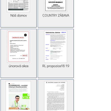
Náš domov
COUNTRY ZÁBAVA
únorová akce
RL propozice18 19