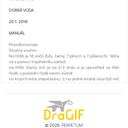
DOBRÁ VODA
20.1. 2018
MANUÁL
Pravidla turnaje:
Stručný souhrn:
Na hřišti je 16 míčů (bílý, černý, 7 plných a 7 půlených). Míče
se s pomocí trojúhelníku seřadí
na hřišti (černý míč je na 2/3 stolu a je uprostřed ve třetí
řadě, v poslední řadě nesmí zůstat
na krajích míče stejné barvy, tj. na jedné straně musí být míč
plný, na té druhé míč půlený,
ostatní míče již můžou být rozděleny libovolně).
Hra začíná losem. Tým, který los vyhraje zvolí kdo bude
začínat.
Rozehrává se kopem do bílého míče, který je v 1/3 hřiště. Po
rozstřelu se musí alespoň
jeden barevný míč dotknout mantinelu (pokud se tak nestane
jedná se o faul a hraje tým
© 2026
PERPETUM