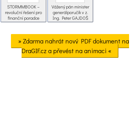
STORMMBOOK –
Vážený pán minister
revoluční řešení pro
generálporučík v z.
finanční poradce
Ing. Peter GAJDOŠ
» Zdarma nahrát nový PDF dokument na
DraGIF.cz a převést na animaci «