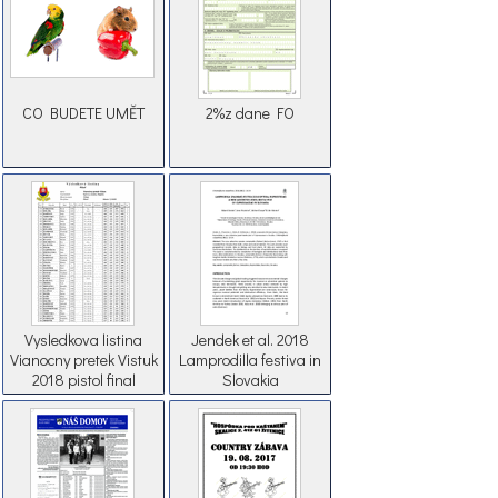
CO BUDETE UMĚT
2%z dane FO
Vysledkova listina
Jendek et al. 2018
Vianocny pretek Vistuk
Lamprodilla festiva in
2018 pistol final
Slovakia