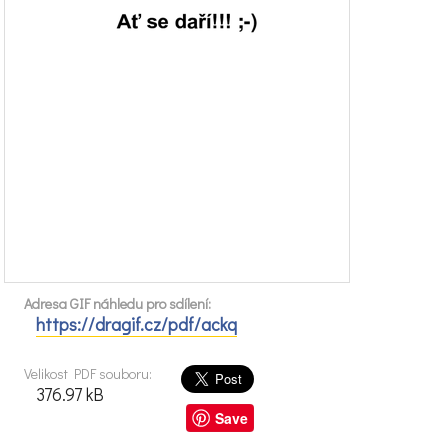
Adresa GIF náhledu pro sdílení:
https://dragif.cz/pdf/ackq
Velikost PDF souboru:
376.97 kB
Save