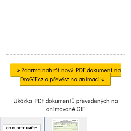
» Zdarma nahrát nový PDF dokument na
DraGIF.cz a převést na animaci «
Ukázka PDF dokumentů převedených na
animované GIF