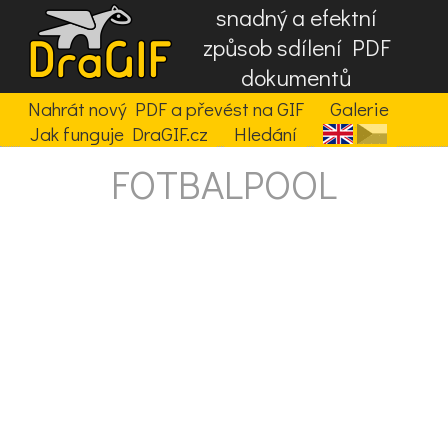
snadný a efektní
způsob sdílení PDF
dokumentů
Nahrát nový PDF a převést na GIF
Galerie
Jak funguje DraGIF.cz
Hledání
FOTBALPOOL