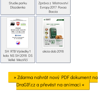
Studie parku
Zpráva z Mistrovství
Dlazdenka
Evropy 2017 Povoa
Boccia
SH RTB Výsledky 1
akcia dab 2018
kola NS SH 2018 DS
Velké Meziříčí
» Zdarma nahrát nový PDF dokument na
DraGIF.cz a převést na animaci «