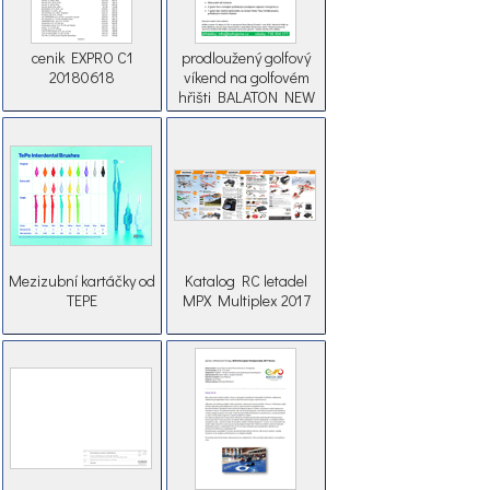
cenik EXPRO C1
prodloužený golfový
20180618
víkend na golfovém
hřišti BALATON NEW
Mezizubní kartáčky od
Katalog RC letadel
TEPE
MPX Multiplex 2017