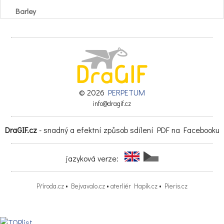
Barley
oves2)
Oats2)
kukuřice na
zrno
© 2026
PERPETUM
info@dragif.cz
Grain maize
DraGIF.cz
- snadný a efektní způsob sdílení PDF na Facebooku
celkem
total
jazyková verze:
z toho:
jedlé3)
Příroda.cz
•
Bejvavalo.cz
•
aterliér Hapík.cz
•
Pieris.cz
of which:
edible3)