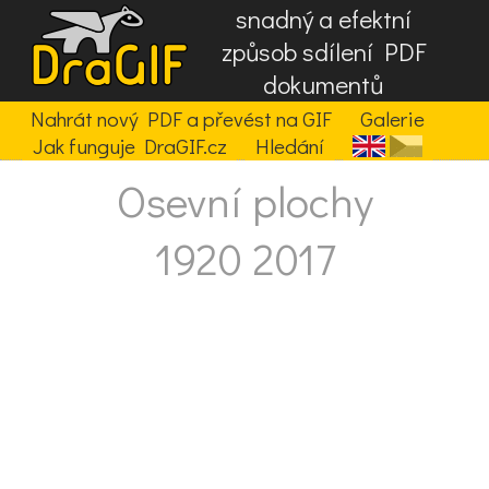
snadný a efektní
způsob sdílení PDF
dokumentů
Nahrát nový PDF a převést na GIF
Galerie
Jak funguje DraGIF.cz
Hledání
Osevní plochy
1920 2017