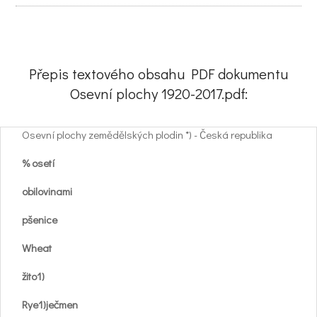
Přepis textového obsahu PDF dokumentu
Osevní plochy 1920-2017.pdf:
Osevní plochy zemědělských plodin *) - Česká republika
% osetí
obilovinami
pšenice
Wheat
žito1)
Rye1)ječmen