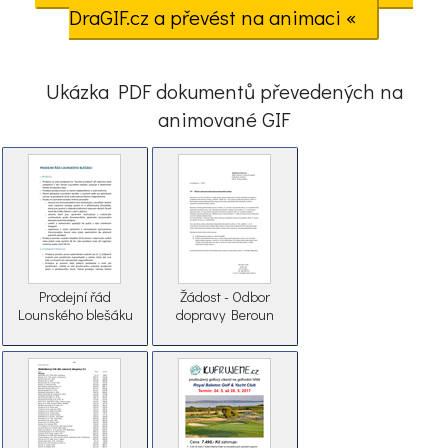
DraGIF.cz a převést na animaci «
Ukázka PDF dokumentů převedených na
animované GIF
Prodejní řád
Žádost - Odbor
Lounského blešáku
dopravy Beroun