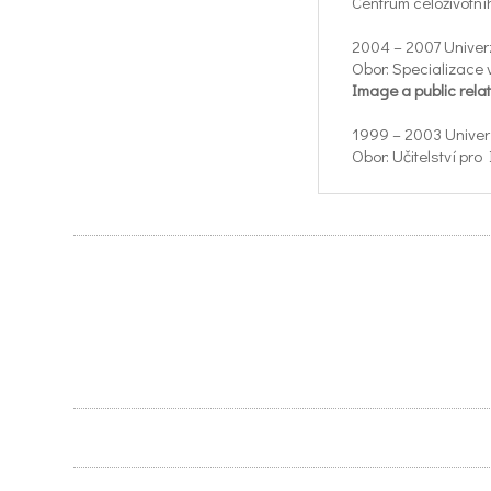
Centrum celoživotn
2004 – 2007 Univer
Obor: Specializace
Image a public rela
1999 – 2003 Univer
Obor: Učitelství pro
1987 – 1991 Středn
Obor: Učitelství pro
Kurzy:
2010 Základní kurz
Praxe:
2010 – 2012 Soukrom
2007 – 2013 Lektork
2007 – 2011 Neurasof
(vzdělávací program
2001 – 2017 ZŠ Probo
koordinátor ICT, ko