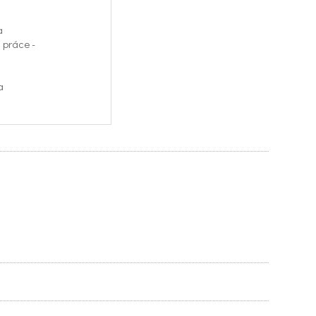
a
 práce -
a
t.,