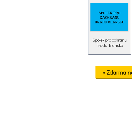
Spolek pro ochranu
hradu Blansko
» Zdarma n