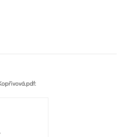
opřivová.pdf:
,