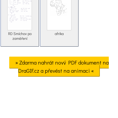
RD Smíchov po
afrika
zaměření
» Zdarma nahrát nový PDF dokument na
DraGIF.cz a převést na animaci «