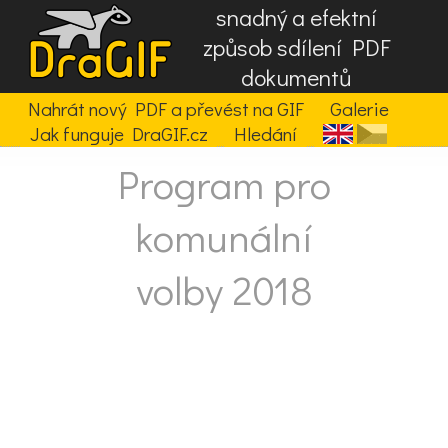
snadný a efektní
způsob sdílení PDF
dokumentů
Nahrát nový PDF a převést na GIF
Galerie
Jak funguje DraGIF.cz
Hledání
Program pro
komunální
volby 2018