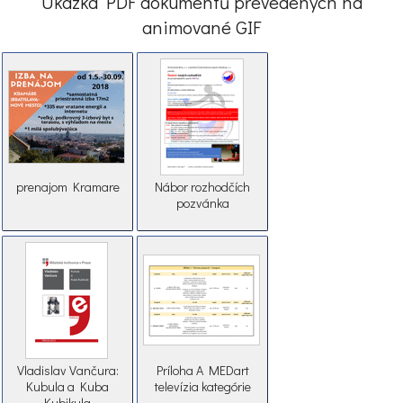
Ukázka PDF dokumentů převedených na
animované GIF
prenajom Kramare
Nábor rozhodčích
pozvánka
Vladislav Vančura:
Príloha A MEDart
Kubula a Kuba
televízia kategórie
Kubikula