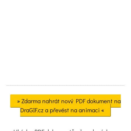
» Zdarma nahrát nový PDF dokument na
DraGIF.cz a převést na animaci «