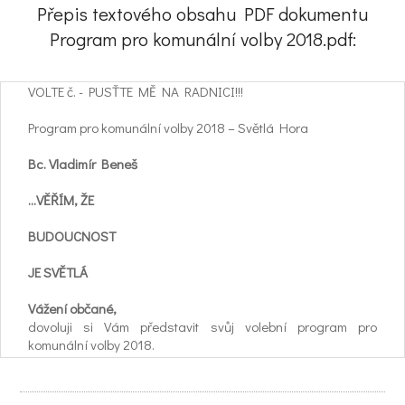
Přepis textového obsahu PDF dokumentu
Program pro komunální volby 2018.pdf:
VOLTE č. - PUSŤTE MĚ NA RADNICI!!!
Program pro komunální volby 2018 – Světlá Hora
Bc. Vladimír Beneš
…VĚŘÍM, ŽE
BUDOUCNOST
JE SVĚTLÁ
Vážení občané,
dovoluji si Vám představit svůj volební program pro
komunální volby 2018.
Hlavní priority jsou jednoznačné - chci bezproblémové
fungování úřadu, který bude maximálně vstřícný a otevřený
všem občanům.