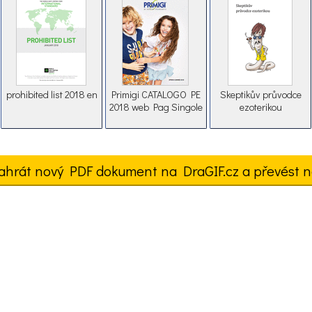
prohibited list 2018 en
Primigi CATALOGO PE
Skeptikův průvodce
2018 web Pag Singole
ezoterikou
ahrát nový PDF dokument na DraGIF.cz a převést n