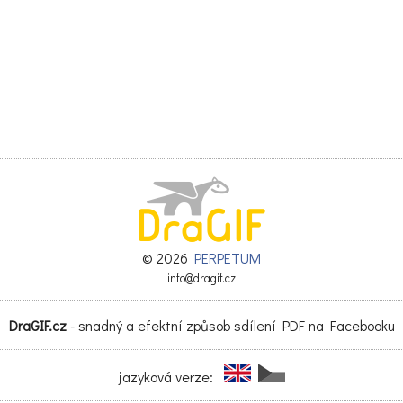
© 2026
PERPETUM
info@dragif.cz
DraGIF.cz
- snadný a efektní způsob sdílení PDF na Facebooku
jazyková verze: