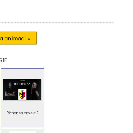
a animaci «
GIF
Richenza projekt 2