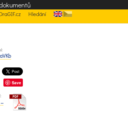
F dokumentů
DraGIF.cz
Hledání
í:
/aVKb
Save
:
 …