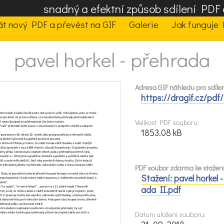
snadný a efektní způsob sdílení PD
t nový PDF a převést na GIF
Galerie
Jak funguje 
pavel horkel - přehrada
Adresa GIF náhledu pro sdílen
https://dragif.cz/pdf
Velikost PDF souboru:
1853.08 kB
PDF soubor zdarma ke stažení
Stažení: pavel horkel -
ada II.pdf
Datum uložení souboru: