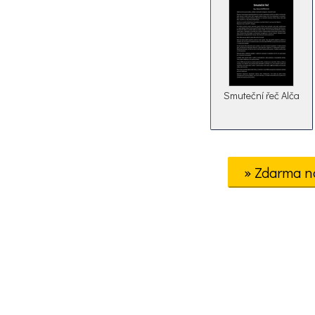
Smuteční řeč Alča
» Zdarma n