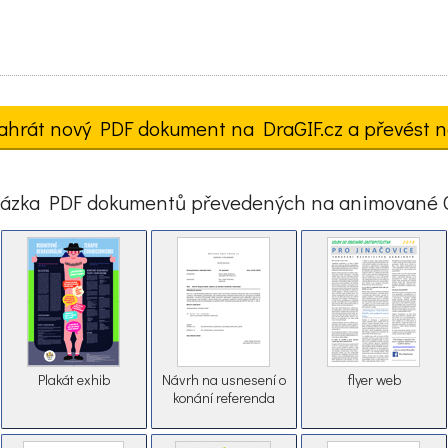
ahrát nový PDF dokument na DraGIF.cz a převést n
ázka PDF dokumentů převedených na animované 
Plakát exhib
Návrh na usnesení o
flyer web
konání referenda