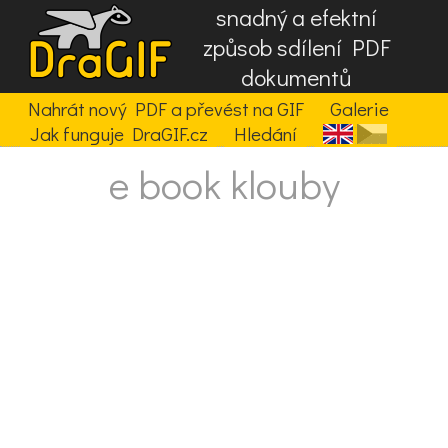
snadný a efektní
způsob sdílení PDF
dokumentů
Nahrát nový PDF a převést na GIF
Galerie
Jak funguje DraGIF.cz
Hledání
e book klouby