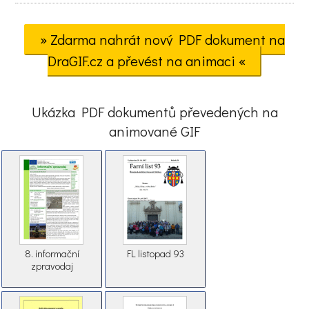
» Zdarma nahrát nový PDF dokument na
DraGIF.cz a převést na animaci «
Ukázka PDF dokumentů převedených na
animované GIF
8. informační
FL listopad 93
zpravodaj