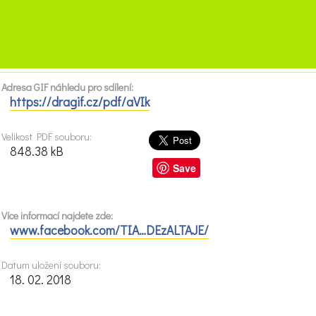
Adresa GIF náhledu pro sdílení:
https://dragif.cz/pdf/aVIk
Velikost PDF souboru:
848.38 kB
Save
Více informací najdete zde:
www.facebook.com/TIA…DEzALTAJE/
Datum uložení souboru:
18. 02. 2018