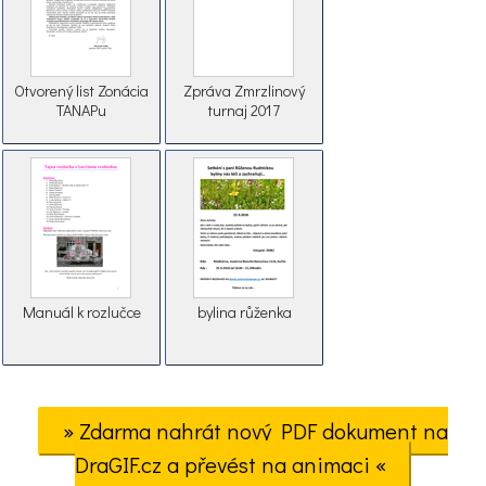
Otvorený list Zonácia
Zpráva Zmrzlinový
TANAPu
turnaj 2017
Manuál k rozlučce
bylina růženka
» Zdarma nahrát nový PDF dokument na
DraGIF.cz a převést na animaci «