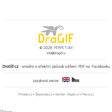
© 2026
PERPETUM
info@dragif.cz
DraGIF.cz
- snadný a efektní způsob sdílení PDF na Facebooku
jazyková verze:
Příroda.cz
•
Bejvavalo.cz
•
aterliér Hapík.cz
•
Pieris.cz