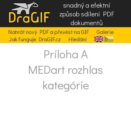
snadný a efektní
způsob sdílení PDF
dokumentů
Nahrát nový PDF a převést na GIF
Galerie
Jak funguje DraGIF.cz
Hledání
Príloha A
MEDart rozhlas
kategórie