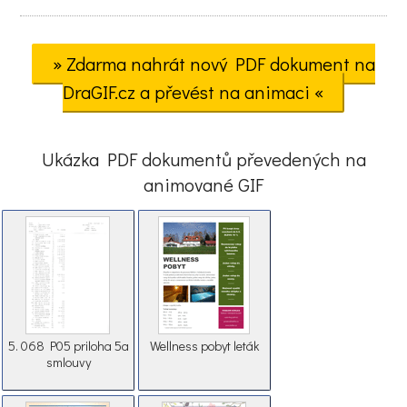
» Zdarma nahrát nový PDF dokument na
DraGIF.cz a převést na animaci «
Ukázka PDF dokumentů převedených na
animované GIF
5. 068 P05 priloha 5a
Wellness pobyt leták
smlouvy