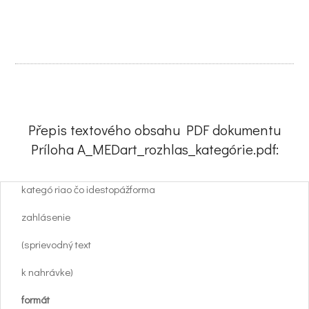
Přepis textového obsahu PDF dokumentu
Príloha A_MEDart_rozhlas_kategórie.pdf:
kategó riao čo idestopážforma
zahlásenie
(sprievodný text
k nahrávke)
formát