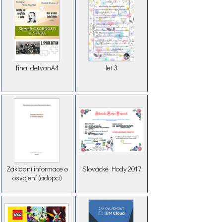
final detvanA4
let 3
Základní informace o
Slovácké Hody 2017
osvojení (adopci)