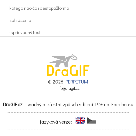
kategó riao čo i destopážforma
zahlásenie
(sprievodný text
k nahrávke)
formát
kategó riao čo i destopážforma
zahlásenie
© 2026
PERPETUM
info@dragif.cz
(sprievodný text
DraGIF.cz
- snadný a efektní způsob sdílení PDF na Facebooku
k nahrávke)
formát
jazyková verze:
MEDart >> Rozhlasový príspevok