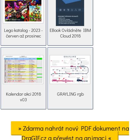
Lego katalog - 2023 -
EBook Ovládněte IBM
červen až prosinec
Cloud 2018
Kalendar akci 2018
GRAYLING rgb
v03
» Zdarma nahrát nový PDF dokument na
DraGIF.cz a převést na animaci «