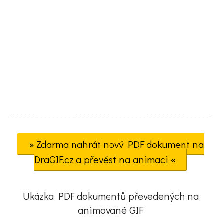
» Zdarma nahrát nový PDF dokument na
DraGIF.cz a převést na animaci «
Ukázka PDF dokumentů převedených na
animované GIF