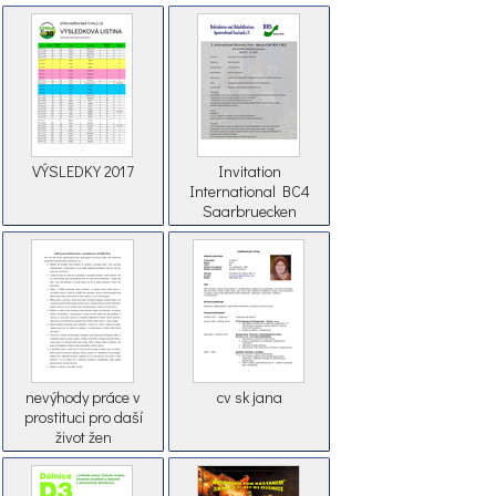
VÝSLEDKY 2017
Invitation
International BC4
Saarbruecken
GERMANY 2018 (2)
nevýhody práce v
cv sk jana
prostituci pro daší
život žen