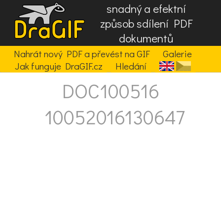
snadný a efektní
způsob sdílení PDF
dokumentů
Nahrát nový PDF a převést na GIF
Galerie
Jak funguje DraGIF.cz
Hledání
DOC100516
10052016130647