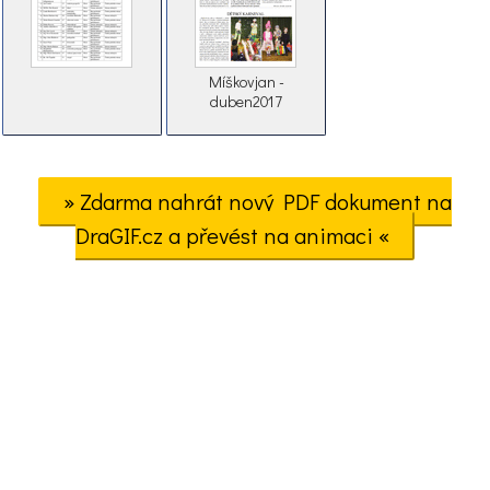
Míškovjan -
duben2017
» Zdarma nahrát nový PDF dokument na
DraGIF.cz a převést na animaci «