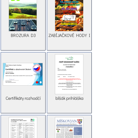
BROZURA D3
ZABÍJAČKOVÉ HODY I
Certifikáty rozhodčí
blšák prihláška