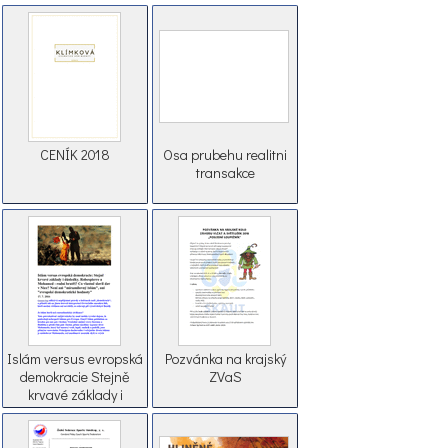
CENÍK 2018
Osa prubehu realitni
transakce
Islám versus evropská
Pozvánka na krajský
demokracie Stejně
ZVaS
krvavé základy i
důsledky. Robespierre
a Mohamed rodní