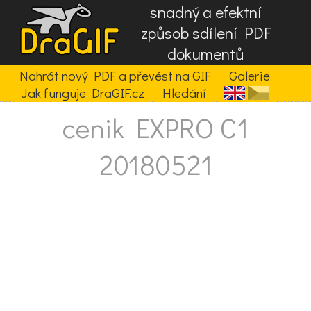
snadný a efektní
způsob sdílení PDF
dokumentů
Nahrát nový PDF a převést na GIF
Galerie
Jak funguje DraGIF.cz
Hledání
cenik EXPRO C1
20180521