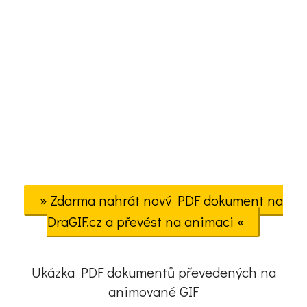
» Zdarma nahrát nový PDF dokument na
DraGIF.cz a převést na animaci «
Ukázka PDF dokumentů převedených na
animované GIF