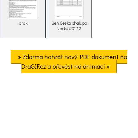
drak
Beh Ceska chalupa
zactvo2017 2
» Zdarma nahrát nový PDF dokument na
DraGIF.cz a převést na animaci «