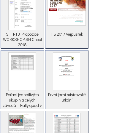
bratři Co vlastně slavil
dav v N
SH RTB Propozice
HS 2017 Vejpustek
WORKSHOP SH Cheol
2018
Pořadí jednotlivých
První jarní mistrovské
skupin a celých
utkání
závodů - Rally quad v
Plzeňském kraji