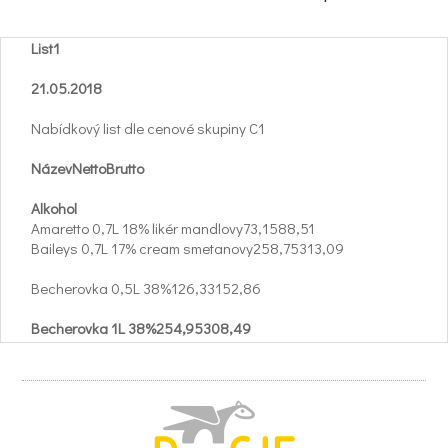
List1
21.05.2018
Nabídkový list dle cenové skupiny C1
NázevNettoBrutto
Alkohol
Amaretto 0,7L 18% likér mandlovy73,1588,51
Baileys 0,7L 17% cream smetanovy258,75313,09
Becherovka 0,5L 38%126,33152,86
Becherovka 1L 38%254,95308,49
Becherovka KV 14 0,5L 40%121,50147,02
Becher.1L lemond 20%252,89306,00