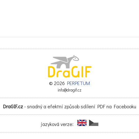
© 2026
PERPETUM
info@dragif.cz
DraGIF.cz
- snadný a efektní způsob sdílení PDF na Facebooku
jazyková verze: