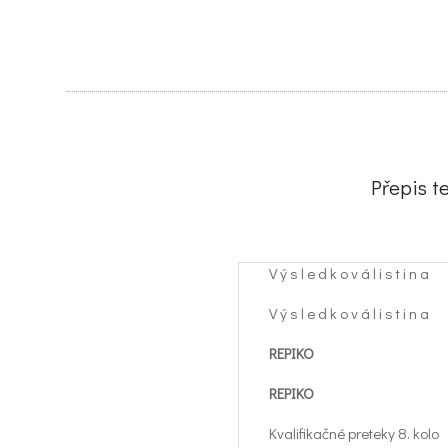
Přepis t
V ý s l e d k o v á l i s t i n a
V ý s l e d k o v á l i s t i n a
REPIKO
REPIKO
Kvalifikačné preteky 8. kolo