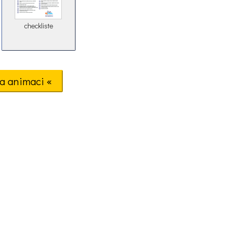
checkliste
a animaci «