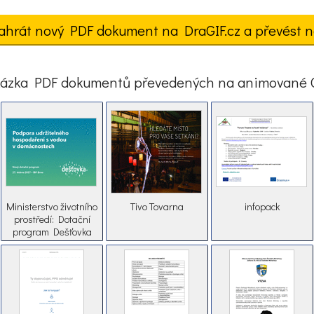
ahrát nový PDF dokument na DraGIF.cz a převést n
ázka PDF dokumentů převedených na animované 
Ministerstvo životního
Tivo Tovarna
infopack
prostředí: Dotační
program Dešťovka