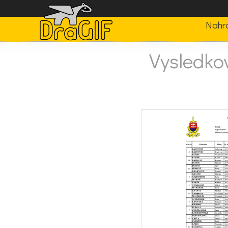
Nahrá
Vysledkov