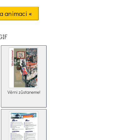
a animaci «
GIF
Věrni zůstaneme!