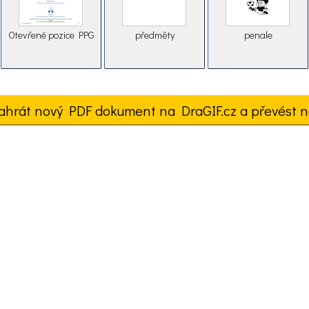
Otevřené pozice PPG
předměty
penale
ahrát nový PDF dokument na DraGIF.cz a převést n