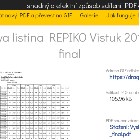
snadný a efektní způsob sdílení PD
t nový PDF a převést na GIF
Galerie
Jak funguje 
a listina REPIKO Vistuk 2
final
Adresa GIF náhled
https://dra
Velikost PDF soub
105.96 kB
PDF soubor zdarma
Stažení: Vys
_final.pdf