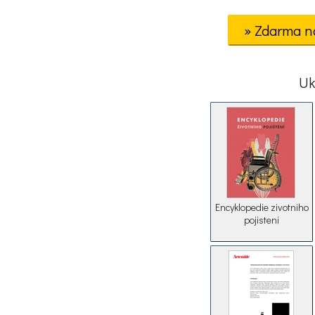
» Zdarma n
Uk
Encyklopedie zivotniho
pojisteni