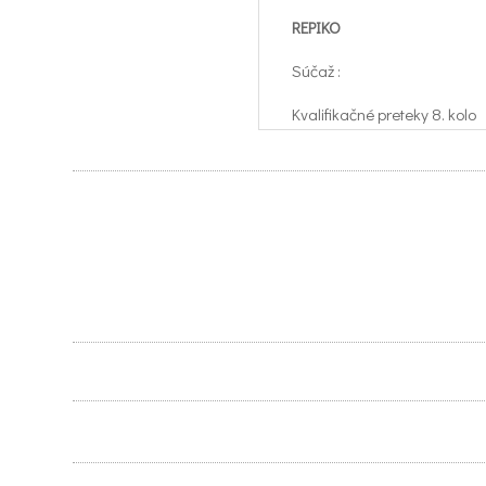
REPIKO
Súčaž :
Kvalifikačné preteky 8. kolo
Súčaž :
Kvalifikačné preteky 8. kolo
Usporiadateľ:
KVvZ BA – 063
Usporiadateľ:
KVvZ BA – 063
Miesto konania:
Strelnica Vištuk - Hájiček
Miesto konania: