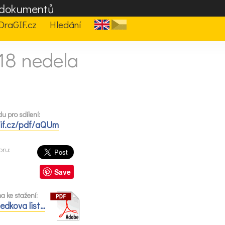
F dokumentů
DraGIF.cz
Hledání
018 nedela
u pro sdílení:
gif.cz/pdf/aQUm
oru:
Save
 ke stažení:
ledkova list…