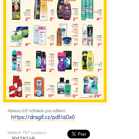
Adresa GIF náhledu pro sdílení:
https://dragif.cz/pdf/aOx0
Velikost PDF souboru:
3917.82 kB