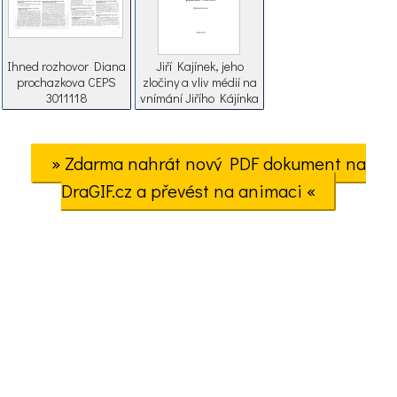
Ihned rozhovor Diana
Jiří Kajínek, jeho
prochazkova CEPS
zločiny a vliv médií na
3011118
vnímání Jiřího Kájínka
veřejností
» Zdarma nahrát nový PDF dokument na
DraGIF.cz a převést na animaci «