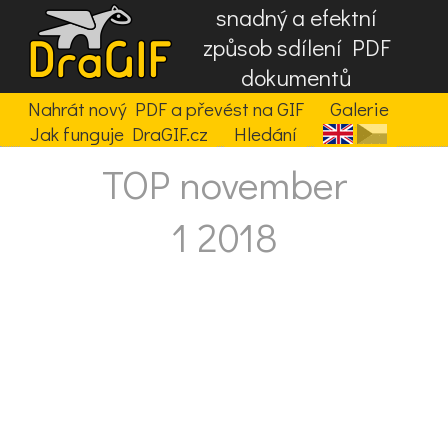
snadný a efektní
způsob sdílení PDF
dokumentů
Nahrát nový PDF a převést na GIF
Galerie
Jak funguje DraGIF.cz
Hledání
TOP november
1 2018