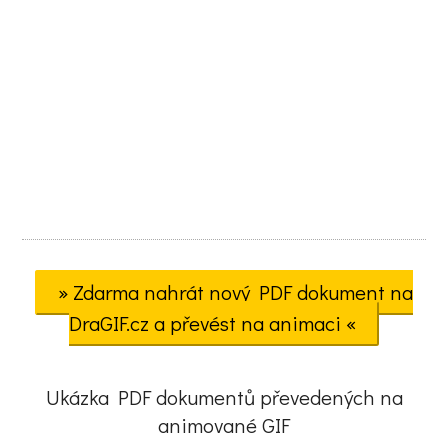
» Zdarma nahrát nový PDF dokument na
DraGIF.cz a převést na animaci «
Ukázka PDF dokumentů převedených na
animované GIF