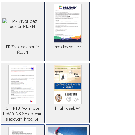
PR Život bez bariér
majday soutez
ŘÍJEN
SH RTB Nominace
final hasek A4
hráčů NS SH do týmu
sledovaní hráči SH
2018