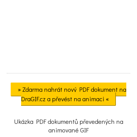
» Zdarma nahrát nový PDF dokument na
DraGIF.cz a převést na animaci «
Ukázka PDF dokumentů převedených na
animované GIF