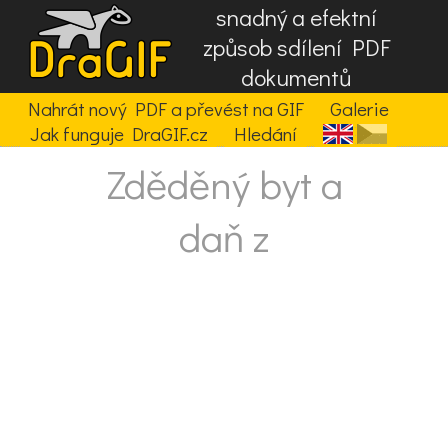
snadný a efektní
způsob sdílení PDF
dokumentů
Nahrát nový PDF a převést na GIF
Galerie
Jak funguje DraGIF.cz
Hledání
Zděděný byt a
daň z