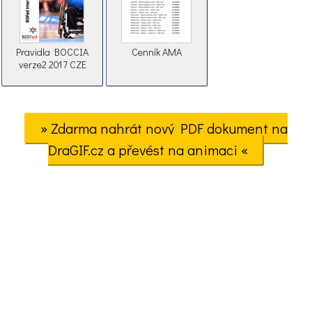
Pravidla BOCCIA
Cenník AMA
verze2 2017 CZE
» Zdarma nahrát nový PDF dokument na
DraGIF.cz a převést na animaci «