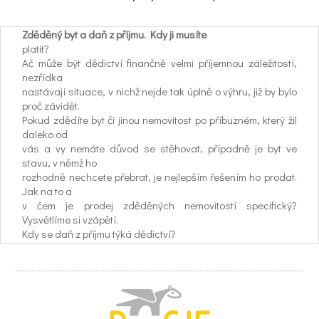
Zděděný byt a daň z příjmu. Kdy ji musíte
platit?
Ač může být dědictví finančně velmi příjemnou záležitostí,
nezřídka
nastávají situace, v nichž nejde tak úplně o výhru, již by bylo
proč závidět.
Pokud zdědíte byt či jinou nemovitost po příbuzném, který žil
daleko od
vás a vy nemáte důvod se stěhovat, případně je byt ve
stavu, v němž ho
rozhodně nechcete přebrat, je nejlepším řešením ho prodat.
Jak na to a
v čem je prodej zděděných nemovitostí specifický?
Vysvětlíme si vzápětí.
Kdy se daň z příjmu týká dědictví?
Vlastně nikdy. Příjmy z dědictví jsou totiž od daně z příjmu
osvobozeny. Tedy až do
chvíle, kdy chcete dědictví, v našem případě byt, prodávat.
A i tady mohou nastat dvě
různé situace – buď vás zákon od daně osvobodí, nebo ji