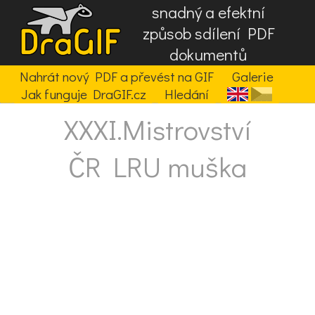
snadný a efektní
způsob sdílení PDF
dokumentů
Nahrát nový PDF a převést na GIF
Galerie
Jak funguje DraGIF.cz
Hledání
XXXI.Mistrovství
ČR LRU muška