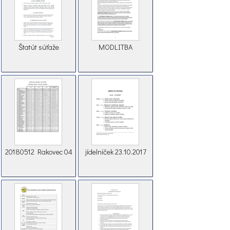
Štatút súťaže
MODLITBA
20180512 Rakovec 04
jídelníček 23.10.2017