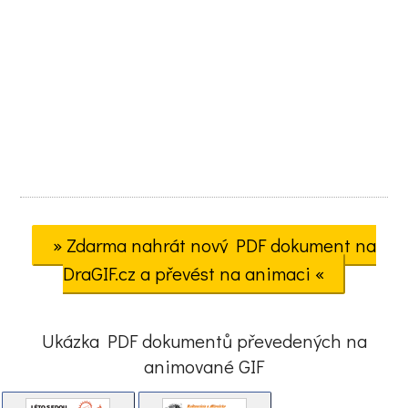
» Zdarma nahrát nový PDF dokument na
DraGIF.cz a převést na animaci «
Ukázka PDF dokumentů převedených na
animované GIF