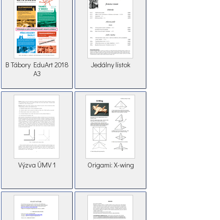
B Tábory EduArt 2018
Jedálny lístok
A3
Výzva ÚMV 1
Origami: X-wing