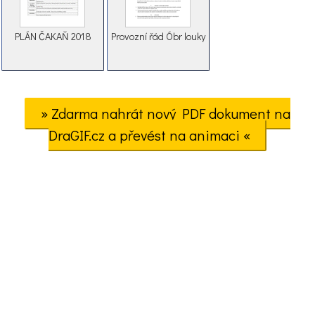
PLÁN ČAKAŇ 2018
Provozní řád Óbr louky
» Zdarma nahrát nový PDF dokument na
DraGIF.cz a převést na animaci «