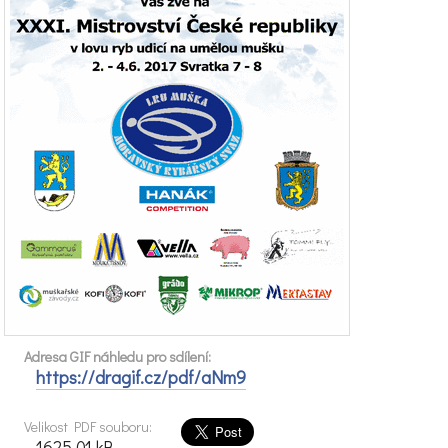
Adresa GIF náhledu pro sdílení:
https://dragif.cz/pdf/aNm9
Velikost PDF souboru:
1625.01 kB