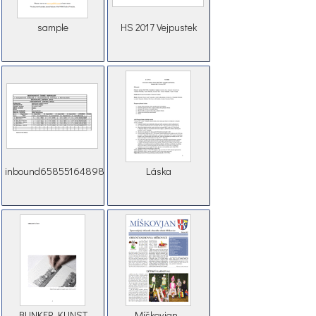
sample
HS 2017 Vejpustek
inbound6585516489808861735
Láska
BUNKER KUNST
Míškovjan -