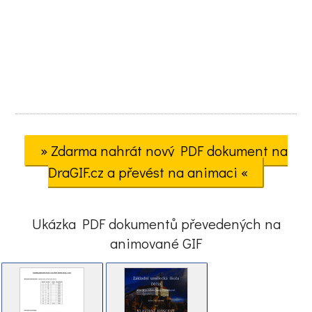
» Zdarma nahrát nový PDF dokument na
DraGIF.cz a převést na animaci «
Ukázka PDF dokumentů převedených na
animované GIF