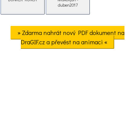
duben2017
» Zdarma nahrát nový PDF dokument na
DraGIF.cz a převést na animaci «