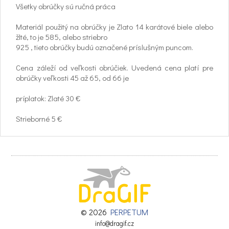
Všetky obrúčky sú ručná práca
Materiál použitý na obrúčky je Zlato 14 karátové biele alebo
žlté, to je 585, alebo striebro
925 , tieto obrúčky budú označené príslušným puncom.
Cena záleží od veľkosti obrúčiek. Uvedená cena platí pre
obrúčky veľkosti 45 až 65, od 66 je
príplatok: Zlaté 30 €
Strieborné 5 €
Uvedené ceny sú vždy za pár
V prípade požiadavky gravírovania dátumu sobáša, alebo
mena do obrúčok je len
u nás ZDARMA.
Rhodiovanie : je veľmi tvrdá vrstva najdrahšieho cenného
kovu. Používa sa na striebro ako
ochrana proti zoxidovaniu, na biele zlato aby malo krásne
© 2026
PERPETUM
bielu farbu, a na kombinované obrúčky
info@dragif.cz