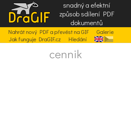
snadný a efektní
způsob sdílení PDF
dokumentů
Nahrát nový PDF a převést na GIF
Galerie
Jak funguje DraGIF.cz
Hledání
cennik