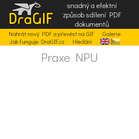
snadný a efektní
způsob sdílení PDF
dokumentů
Nahrát nový PDF a převést na GIF
Galerie
Jak funguje DraGIF.cz
Hledání
Praxe NPU