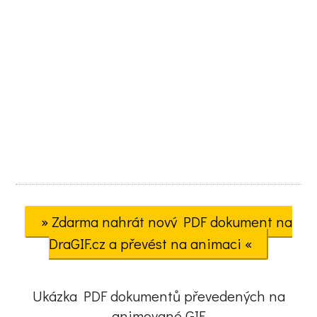
» Zdarma nahrát nový PDF dokument na
DraGIF.cz a převést na animaci «
Ukázka PDF dokumentů převedených na
animované GIF