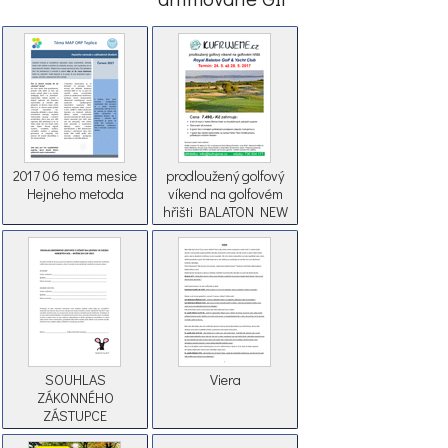
2017 06 tema mesice
prodloužený golfový
Hejneho metoda
víkend na golfovém
hřišti BALATON NEW
SOUHLAS
Viera
ZÁKONNÉHO
ZÁSTUPCE