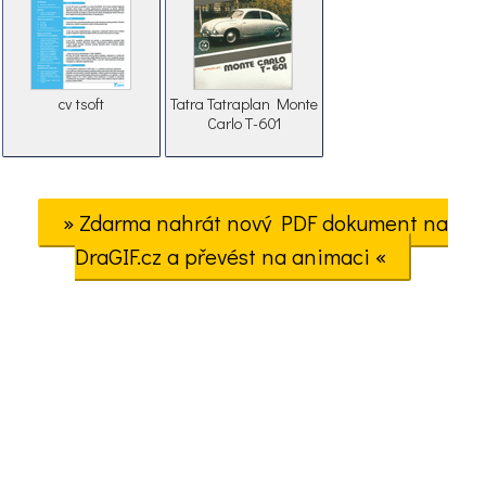
cv tsoft
Tatra Tatraplan Monte
Carlo T-601
» Zdarma nahrát nový PDF dokument na
DraGIF.cz a převést na animaci «