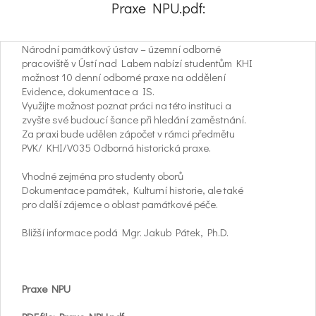
Praxe NPU.pdf:
Národní památkový ústav – územní odborné
pracoviště v Ústí nad Labem nabízí studentům KHI
možnost 10 denní odborné praxe na oddělení
Evidence, dokumentace a IS.
Využijte možnost poznat práci na této instituci a
zvyšte své budoucí šance při hledání zaměstnání.
Za praxi bude udělen zápočet v rámci předmětu
PVK/ KHI/V035 Odborná historická praxe.
Vhodné zejména pro studenty oborů
Dokumentace památek, Kulturní historie, ale také
pro další zájemce o oblast památkové péče.
Bližší informace podá Mgr. Jakub Pátek, Ph.D.
Praxe NPU