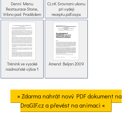
Denní Menu
CLnK Srovnani ukonu
Restaurace Stone,
pri vydeji
Vrbno pod Pradědem
receptu.pdf.aspx
Trénink ve vysoké
Amend Beljan 2009
nadmořské výšce 1
» Zdarma nahrát nový PDF dokument na
DraGIF.cz a převést na animaci «