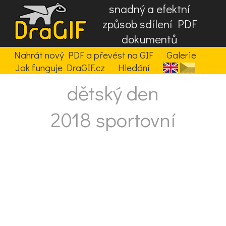
snadný a efektní
způsob sdílení PDF
dokumentů
Nahrát nový PDF a převést na GIF
Galerie
Jak funguje DraGIF.cz
Hledání
dětský den
2018 sportovní