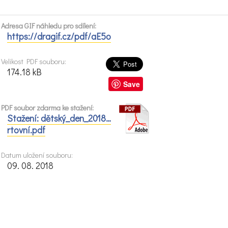
Adresa GIF náhledu pro sdílení:
https://dragif.cz/pdf/aE5o
Velikost PDF souboru:
174.18 kB
Save
PDF soubor zdarma ke stažení:
Stažení: dětský_den_2018…
rtovní.pdf
Datum uložení souboru:
09. 08. 2018