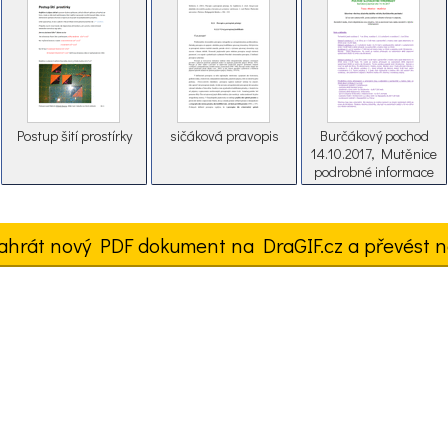
verejne autobusove
dopravy
Postup šití prostírky
sičáková pravopis
Burčákový pochod
14.10.2017, Mutěnice
podrobné informace
ahrát nový PDF dokument na DraGIF.cz a převést n