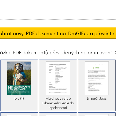
ahrát nový PDF dokument na DraGIF.cz a převést n
ázka PDF dokumentů převedených na animované 
blu (1)
Majetkovy vstup
Inzerát Jobs
Libereckeho kraje do
spolecnosti
zabezpecujici provoz