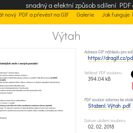
snadný a efektní způsob sdílení PD
t nový PDF a převést na GIF
Galerie
Jak funguje 
Výtah
Adresa GIF náhledu pro sdíl
https://dragif.cz/p
Velikost PDF souboru:
394.04 kB
PDF soubor zdarma ke staže
Stažení: Výtah .pdf
Datum uložení souboru:
02. 02. 2018