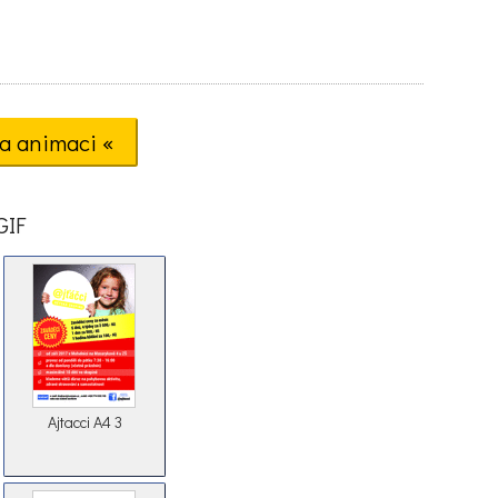
a animaci «
GIF
Ajtacci A4 3