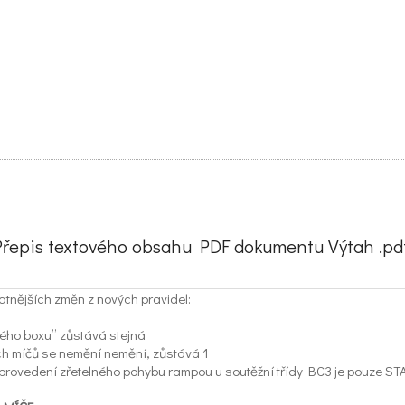
Přepis textového obsahu PDF dokumentu Výtah .pdf
atnějších změn z nových pravidel:
ového boxu” zůstává stejná
ých míčů se nemění nemění, zůstává 1
eprovedení zřetelného pohybu rampou u soutěžní třídy BC3 je pouze ST