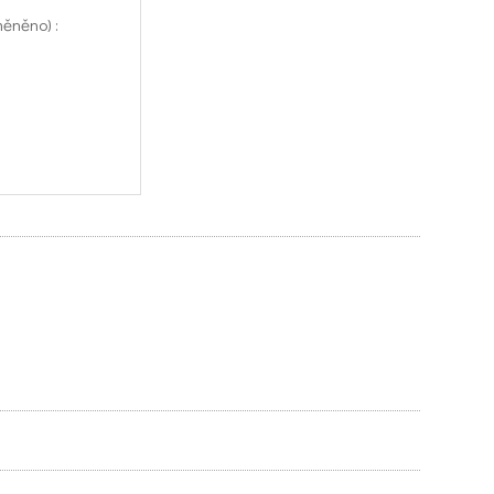
ěněno) :
ami
pky jsou sčítány