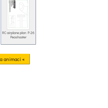
RC airplane plan P-26
Peashooter
a animaci «