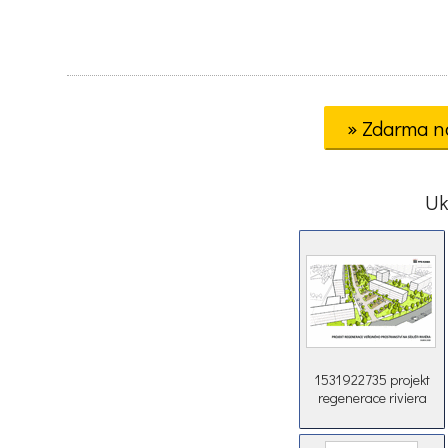
» Zdarma n
Uk
1531922735 projekt
regenerace riviera