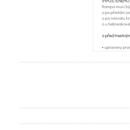
VYPUŠTĚNÉHO
Rampa musí být
o po předání j
o po návratu h
o u tiebreako
o před trestn
• upraveny prav
• přidány pojmy
• zrušena podm
• rozhodčí vyh
• hráči a jejic
Připravila: Mi
Z České feder
Výtah
PDF file: Výtah .