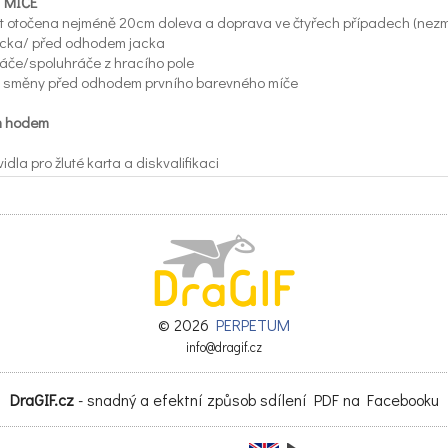
 MÍČE
 otočena nejméně 20cm doleva a doprava ve čtyřech případech (nezm
acka/ před odhodem jacka
ráče/spoluhráče z hracího pole
vé směny před odhodem prvního barevného míče
ým hodem
idla pro žluté karta a diskvalifikaci
 "turnaj" a "soutěž"
ínka pro pár BC3 mít hráče s postižením mozkovou obrnou (spastik)
lašují "15 sekund" (namísto 10 sekund) během jedné minuty mezi směn
h sportovní asistenti jsou považováni za jeden celek, následky za přestu
chaela Řiháčková
ace SH
© 2026
PERPETUM
info@dragif.cz
DraGIF.cz
- snadný a efektní způsob sdílení PDF na Facebooku
pdf