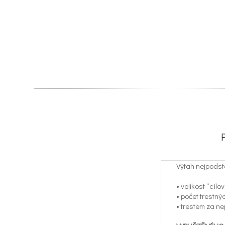
Výtah nejpodst
• velikost “cíl
• počet trestn
• trestem za n