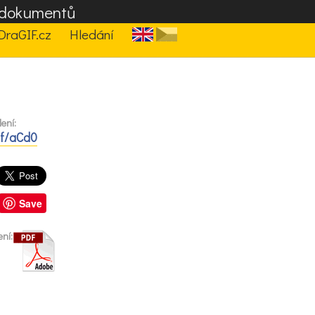
F dokumentů
DraGIF.cz
Hledání
ení:
df/aCd0
Save
ní: