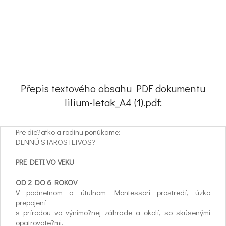
Přepis textového obsahu PDF dokumentu
lilium-letak_A4 (1).pdf:
Pre die?atko a rodinu ponúkame:
DENNÚ STAROSTLIVOS?
PRE DETI VO VEKU
OD 2 DO 6 ROKOV
V podnetnom a útulnom Montessori prostredí, úzko
prepojení
s prírodou vo výnimo?nej záhrade a okolí, so skúsenými
opatrovate?mi.