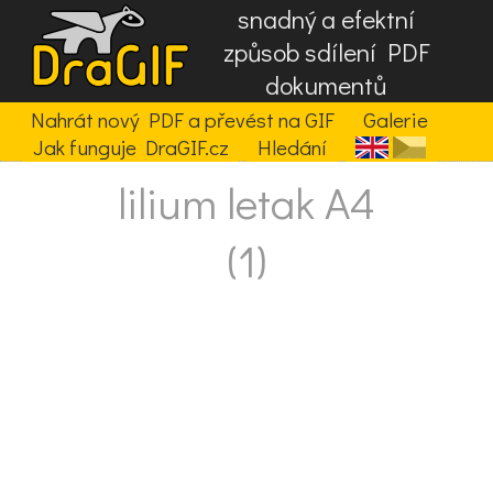
snadný a efektní
způsob sdílení PDF
dokumentů
Nahrát nový PDF a převést na GIF
Galerie
Jak funguje DraGIF.cz
Hledání
lilium letak A4
(1)