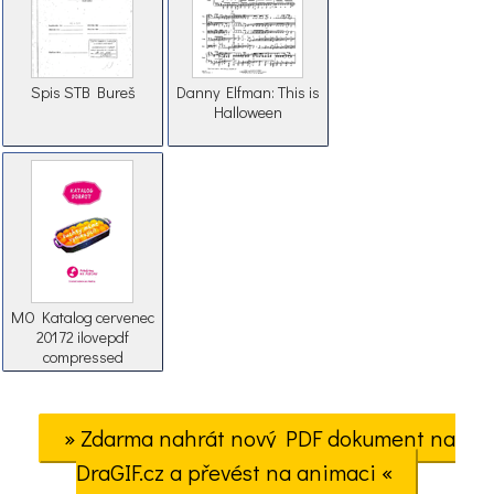
Spis STB Bureš
Danny Elfman: This is
Halloween
MO Katalog cervenec
20172 ilovepdf
compressed
» Zdarma nahrát nový PDF dokument na
DraGIF.cz a převést na animaci «