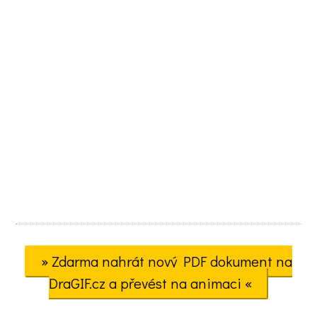
» Zdarma nahrát nový PDF dokument na
DraGIF.cz a převést na animaci «