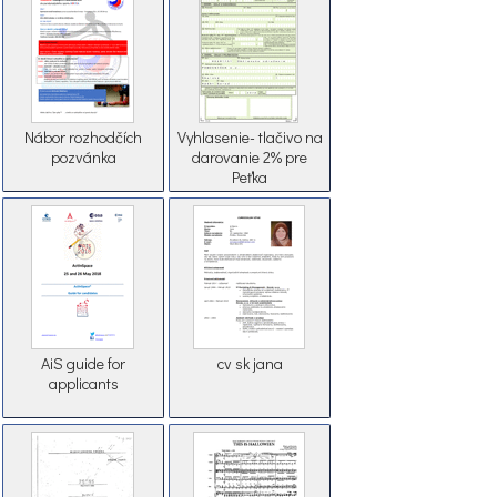
Nábor rozhodčích
Vyhlasenie- tlačivo na
pozvánka
darovanie 2% pre
Peťka
AiS guide for
cv sk jana
applicants