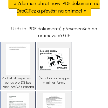
» Zdarma nahrát nový PDF dokument na
DraGIF.cz a převést na animaci «
Ukázka PDF dokumentů převedených na
animované GIF
Zadost o kompenzacni
Černobílé obrázky pro
bonus pro DS bez
miminka Farma
zastupce V2 zkracena