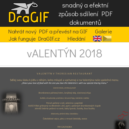
snadný a efektní
způsob sdílení PDF
dokumentů
Nahrát nový PDF a převést na GIF
Galerie
Jak funguje DraGIF.cz
Hledání
vALENTÝN 2018