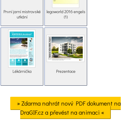
První jarní mistrovské
legoworld 2016 engels
utkání
(1)
Lékárnička
Prezentace
» Zdarma nahrát nový PDF dokument na
DraGIF.cz a převést na animaci «