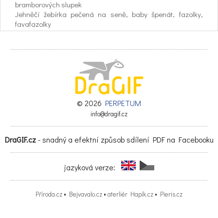
bramborových slupek
Jehněčí žebírka pečená na seně, baby špenát, fazolky,
favafazolky
Makronky plněné bílou čokoládou
Čokoládové vejce, pěna z tmavé čokolády, ovoce
799 CZK/OSOBA
Pánové, růže, ze které dámu zamrazí, zajištěna.
SDÍLENÉ DEGUSTAČNÍ MENU SERVÍRUJEME OD 16 HOD.
DO 21 HOD., 14. 2. 2018
© 2026
PERPETUM
REZERVACE NUTNÉ.
info@dragif.cz
DraGIF.cz
- snadný a efektní způsob sdílení PDF na Facebooku
vALENTÝN 2018
jazyková verze:
PDF file: vALENTÝN 2018.pdf
Prezentace aplikace PowerPoint
Příroda.cz
•
Bejvavalo.cz
•
aterliér Hapík.cz
•
Pieris.cz