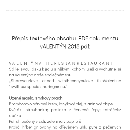
Přepis textového obsahu PDF dokumentu
vALENTÝN 2018.pdf:
V A L E N T Ý N V T H E R E S I A N R E S T A U R A N T
Sdílej svou lásku k jídlu s někým, koho miluješ a vychutnej si
na Valentýna naše společnémenu.
„Shareyourlove offood withtheoneyoulove thisValentine
´swithourspecialsharingmenu.“
Uzené máslo, smrkový prach
Bramborovo pórkový krém, lanýžový olej, slaninový chips
Květák, strouhanka; pralinka z červené řepy; tatráčekz
daňka
Pstruh pečený v soli, zelenina v papilotě
Králičí hřbet grilovaný na dřevěném uhlí, pyré z pečených