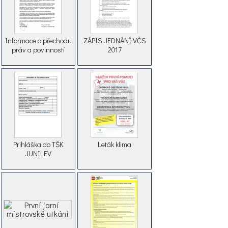
Informace o přechodu
ZÁPIS JEDNÁNÍ VČS
práv a povinností
2017
Prihláška do TŠK
Leták klima
JUNILEV