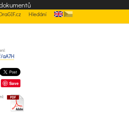
F dokumentů
DraGIF.cz
Hledání
ení:
df/aA7H
Save
ní: