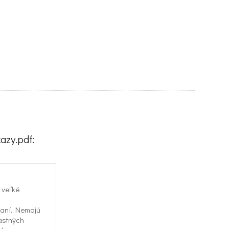
zy.pdf:
 veľké
daní. Nemajú
lastných