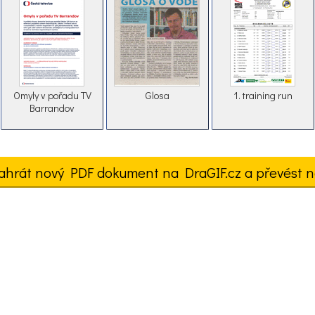
Omyly v pořadu TV
Glosa
1. training run
Barrandov
ahrát nový PDF dokument na DraGIF.cz a převést n