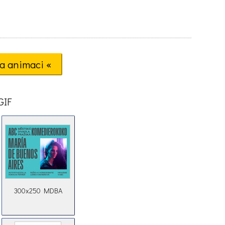
a animaci «
GIF
300x250 MDBA