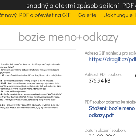
snadný a efektní způsob sdílení PD
t nový PDF a převést na GIF
Galerie
Jak funguje 
bozie meno+odkazy
Adresa GIF náhledu pro sdíl
https://dragif.cz/p
Velikost PDF souboru:
376.94 kB
PDF soubor zdarma ke staže
Stažení: bozie meno
odkazy.pdf
Datum uložení souboru: