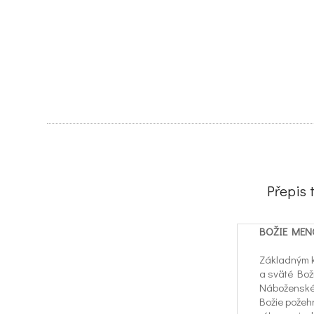
Přepis
BOŽIE MEN
Základným k
a sväté Bož
Náboženské 
Božie požehn