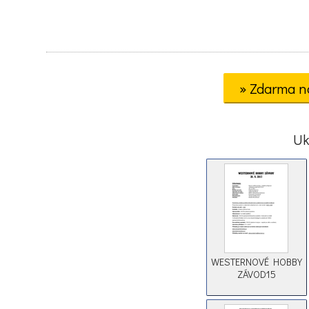
» Zdarma n
Uk
WESTERNOVÉ HOBBY
ZÁVOD15