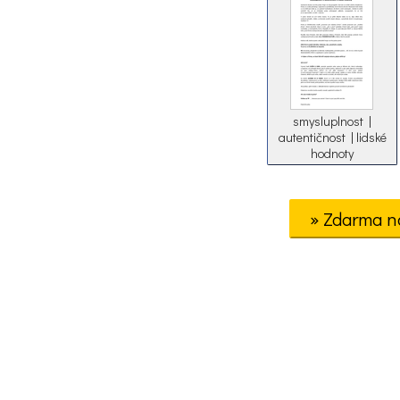
smysluplnost |
autentičnost | lidské
hodnoty
» Zdarma n