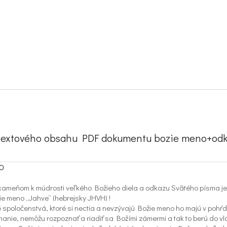
 textového obsahu PDF dokumentu bozie meno+odka
O
ameňom k múdrosti veľkého Božieho diela a odkazu Svätého písma je
ie meno „Jahve“ (hebrejsky JHVH) !
spoločenstvá, ktoré si nectia a nevzývajú Božie meno ho majú v pohŕ
anie, nemôžu rozpoznať a riadiť sa Božími zámermi a tak to berú do v