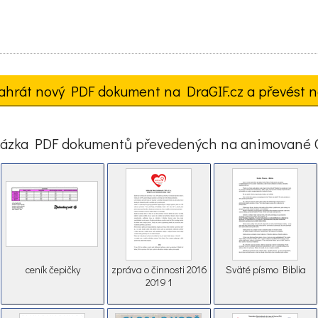
ahrát nový PDF dokument na DraGIF.cz a převést n
ázka PDF dokumentů převedených na animované 
ceník čepičky
zpráva o činnosti 2016
Sväté písmo Biblia
2019 1