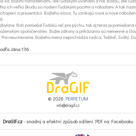
dia sa Božími nariadeniami, ale ľudskými úvahami a nie Božou, ale ľud
Na ich veľkú škodu sú riadení ľudskými pocitmi a náladami. A tak nast
ochopení a prezentácii Božieho slova. Tu vznikajú nové a nové nábože
á.
abylone Boh pomiešal ľudskú reč pre pýchu, tak aj teraz je pomiešaná
oženským spoločenstiev. Božie zákony a prikázania sú nemenné a člo
. Pre neuctievanie Božieho mena neprichádza radca, Tešiteľ, Svätý Du
podľa Jána 17:6
om zjavil ľuďom, ktorých si mi dal zo sveta. Tvoji boli a dal si ich mne a
oje slová. „
podľa Matúša 7:21
kto mi hovorí: ‚Pane, Pane,‘ vojde do nebeského kráľovstva, ale iba ten,
jho Otca, ktorý je na nebesiach.“
ajú rôzne ľudské, nie Duchom Svätým riadené výklady Svätého Písma.
© 2026
PERPETUM
o nejaké bájky. Božie slovo, ktoré čítajú, počúvajú síce mení ich životy
info@dragif.cz
pravované, ale nie je to radikálne a len čiastočné.
síme láskavého Boha prostredníctvom Pána Ježiša, aby bratia a sestry
DraGIF.cz
- snadný a efektní způsob sdílení PDF na Facebooku
elú pravdu a múdrosť Svätého Písma. A teraz v spoločnej radosti a osl
bili jeho veľké dielo.