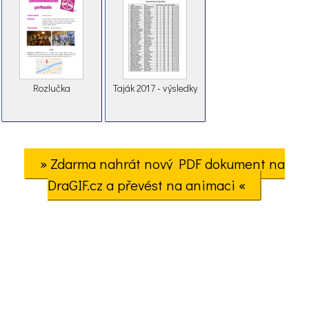
Rozlučka
Taják 2017 - výsledky
» Zdarma nahrát nový PDF dokument na
DraGIF.cz a převést na animaci «