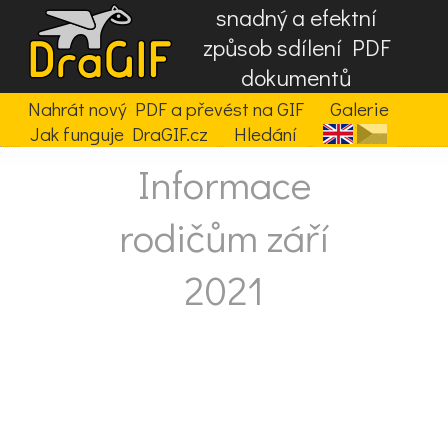
snadný a efektní
způsob sdílení PDF
dokumentů
Nahrát nový PDF a převést na GIF
Galerie
Jak funguje DraGIF.cz
Hledání
Informace
rodičům září
2021