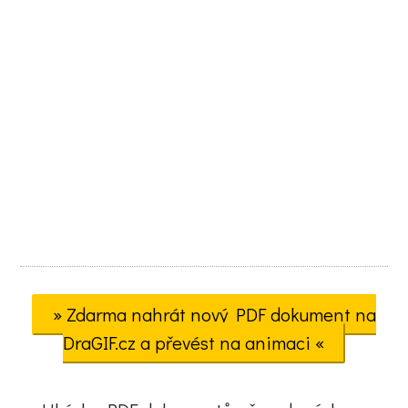
» Zdarma nahrát nový PDF dokument na
DraGIF.cz a převést na animaci «