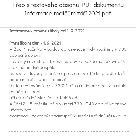
Přepis textového obsahu PDF dokumentu
Informace rodičům září 2021.pdf:
Informace k provozu školy od 1. 9. 2021
První školní den - 1. 9. 2021
● Žáci 1. ročníku – budou do kmenové třídy vpuštěny v 7,30
společně se svými
zákonnými zástupci (prosíme, aby ke každému žákovi přišli
maximálně dvě dospělé
osoby z důvody menšího prostoru ve třídě a dále kvůli
pandemické situaci) – poprvé
budou testováni6 až 2.9.2021. Ostatní informace již zaslala
prvňáčkům paní
učitelka třídní Mgr. Pavla Kolářová.
● Žáci 2. - 5. ročníku přijdou mezi 7,30 - 7,40 do své kmenové
učebny bez
doprovodu zákonných zástupců k uvítání s třídní učitelkou a
spolužáky, otestují
se, dostanou informace k dalším dnům a v 8,30 budou
odcházet sami domů.