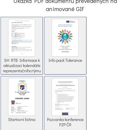
Ukázka PDF dokumentů převedených na
animované GIF
SH RTB Informace k
Info pack Тolerance
aktualizaci kalendáře
reprezentačního týmu
a týmu sledovaní hráči
SH 2018
Startovní listina
Pozvanka konference
PZP ČR