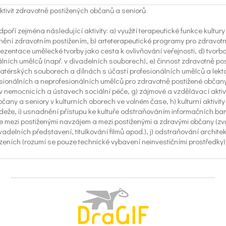
ktivit zdravotně postižených občanů a seniorů
dpoří zejména následující aktivity: a) využití terapeutické funkce kultury
ní zdravotním postižením, b) arteterapeutické programy pro zdravotn
rezentace umělecké tvorby jako cesta k ovlivňování veřejnosti, d) tvorb
lních umělců (např. v divadelních souborech), e) činnost zdravotně po
térských souborech a dílnách s účastí profesionálních umělců a lektor
sionálních a neprofesionálních umělců pro zdravotně postižené občany
nemocnicích a ústavech sociální péče, g) zájmové a vzdělávací aktivi
čany a seniory v kulturních oborech ve volném čase, h) kulturní aktivit
deže, i) usnadnění přístupu ke kultuře odstraňováním informačních bari
mezi postiženými navzájem a mezi postiženými a zdravými občany (zv
vadelních představení, titulkování filmů apod.), j) odstraňování archite
řízeních (rozumí se pouze technické vybavení neinvestičními prostředky)
://www.mkcr.cz/vyhlaseni-vyberovych-dotacnich-rizeni-na-rok-2018-16
 žádostí: do 18. září 2017
raje na sociální služby 2018 - malý dotační program
u registrované sociální služby podle typologie obsažené v § 37–58, 6
álních službách. Žadatelem mohou být i spolky. Podpořeny budou regi