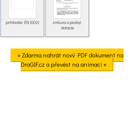
prihlaska EN (002)
zmluva o poskyt.
dotacie
» Zdarma nahrát nový PDF dokument na
DraGIF.cz a převést na animaci «