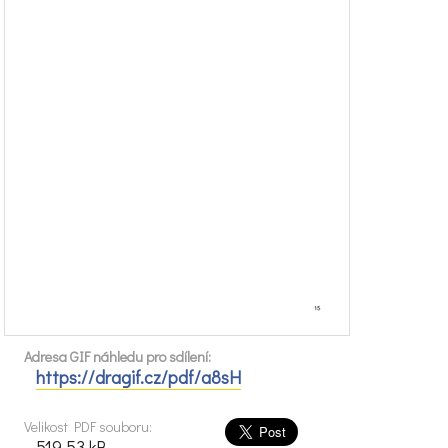
Adresa GIF náhledu pro sdílení:
https://dragif.cz/pdf/a8sH
Velikost PDF souboru:
519.53 kB