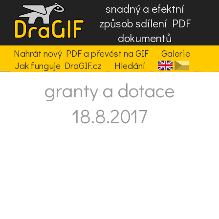
snadný a efektní
způsob sdílení PDF
dokumentů
Nahrát nový PDF a převést na GIF
Galerie
Jak funguje DraGIF.cz
Hledání
granty a dotace
18.8.2017