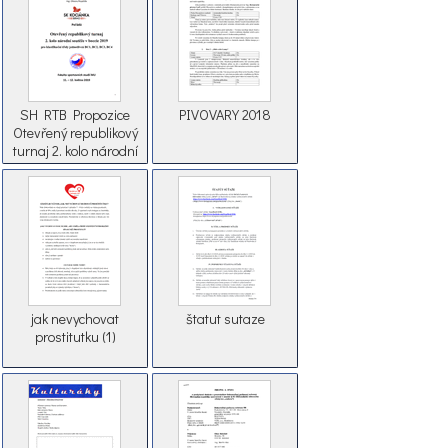
SH RTB Propozice
PIVOVARY 2018
Otevřený republikový
turnaj 2. kolo národní
soutěže 2019 BR final
(1)
jak nevychovat
štatut sutaze
prostitutku (1)