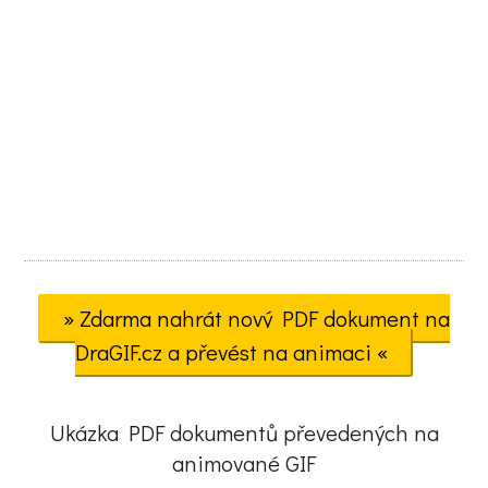
» Zdarma nahrát nový PDF dokument na
DraGIF.cz a převést na animaci «
Ukázka PDF dokumentů převedených na
animované GIF