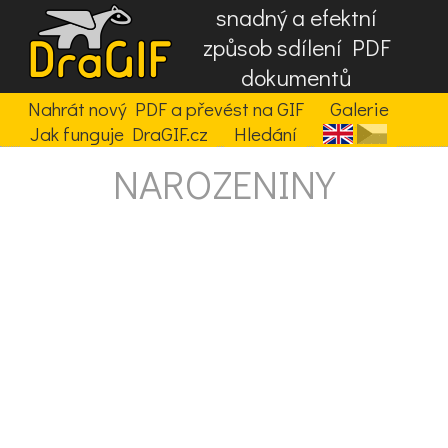
snadný a efektní
způsob sdílení PDF
dokumentů
Nahrát nový PDF a převést na GIF
Galerie
Jak funguje DraGIF.cz
Hledání
NAROZENINY