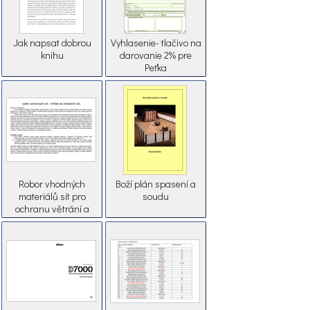
Jak napsat dobrou
Vyhlasenie- tlačivo na
knihu
darovanie 2% pre
Peťka
Robor vhodných
Boží plán spasení a
materiálů sít pro
soudu
ochranu větrání a
tvorbu pachových
pastí.