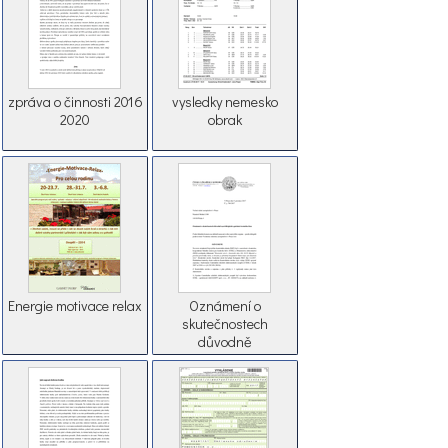
zpráva o činnosti 2016
vysledky nemesko
2020
obrak
Energie motivace relax
Oznámení o
skutečnostech
důvodně
nasvědčujících
spáchání trestného
činu (e-recepty)