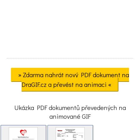
» Zdarma nahrát nový PDF dokument na
DraGIF.cz a převést na animaci «
Ukázka PDF dokumentů převedených na
animované GIF