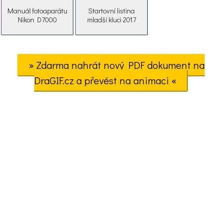
Manuál fotoaparátu
Startovní listina
Nikon D7000
mladší kluci 2017
» Zdarma nahrát nový PDF dokument na
DraGIF.cz a převést na animaci «